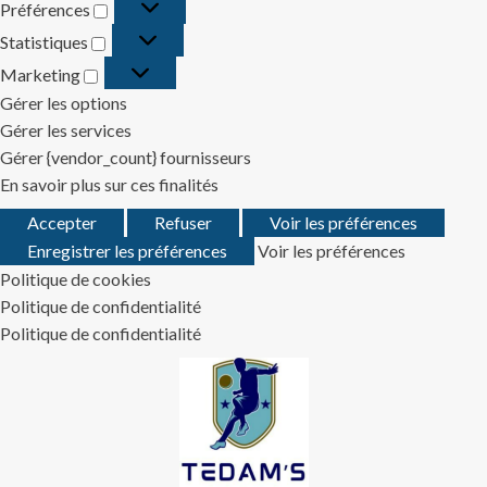
Préférences
Préférences
Statistiques
Statistiques
Marketing
Marketing
Gérer les options
Gérer les services
Gérer {vendor_count} fournisseurs
En savoir plus sur ces finalités
Accepter
Refuser
Voir les préférences
Enregistrer les préférences
Voir les préférences
Politique de cookies
Politique de confidentialité
Politique de confidentialité
Skip
to
content