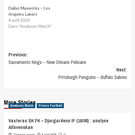
Dallas Mavericks – Los
Angeles Lakers
4 avril 2026
Dans "Analyses Match"
Post
Previous:
Sacramento Kings – New Orleans Pelicans
navigation
Next:
Pittsburgh Penguins – Buffalo Sabres
More Stories
Analyses Match
Pronos Football
Vasteras SK FK – Djurgardens IF (10/08) : analyse
Allsvenskan
8 août 2026
Tedam's prono
0