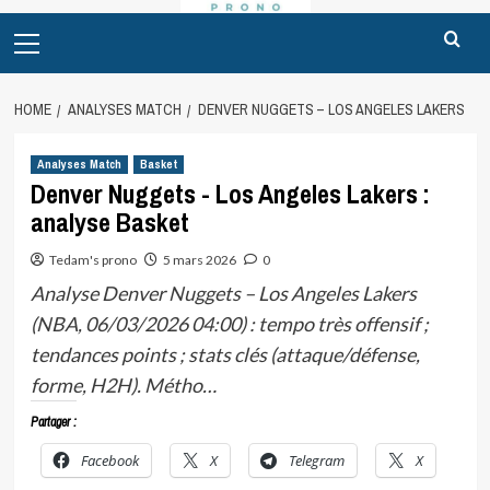
Primary
Menu
HOME
ANALYSES MATCH
DENVER NUGGETS – LOS ANGELES LAKERS
Analyses Match
Basket
Denver Nuggets - Los Angeles Lakers :
analyse Basket
Tedam's prono
5 mars 2026
0
Analyse Denver Nuggets – Los Angeles Lakers
(NBA, 06/03/2026 04:00) : tempo très offensif ;
tendances points ; stats clés (attaque/défense,
forme, H2H). Métho…
Partager :
Facebook
X
Telegram
X