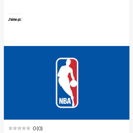
J’aime ça :
0
(
0
)