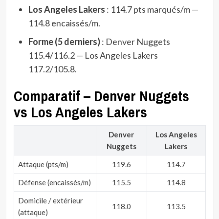
Los Angeles Lakers
: 114.7 pts marqués/m —
114.8 encaissés/m.
Forme (5 derniers)
: Denver Nuggets
115.4/116.2 — Los Angeles Lakers
117.2/105.8.
Comparatif – Denver Nuggets
vs Los Angeles Lakers
Denver
Los Angeles
Nuggets
Lakers
Attaque (pts/m)
119.6
114.7
Défense (encaissés/m)
115.5
114.8
Domicile / extérieur
118.0
113.5
(attaque)