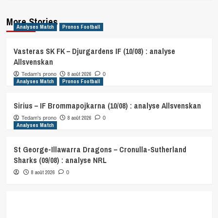
More Stories
Analyses Match
Pronos Football
Vasteras SK FK – Djurgardens IF (10/08) : analyse
Allsvenskan
8 août 2026
Tedam's prono
0
Analyses Match
Pronos Football
Sirius – IF Brommapojkarna (10/08) : analyse Allsvenskan
8 août 2026
Tedam's prono
0
Analyses Match
St George-Illawarra Dragons – Cronulla-Sutherland
Sharks (09/08) : analyse NRL
8 août 2026
0