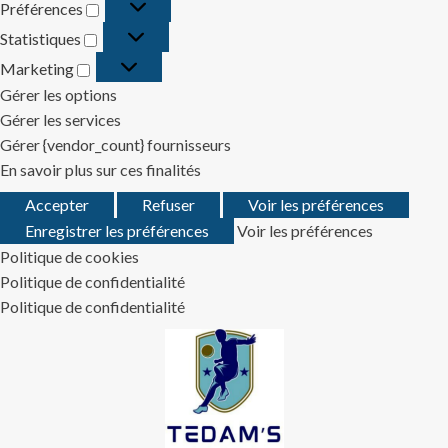
Préférences
Préférences
Statistiques
Statistiques
Marketing
Marketing
Gérer les options
Gérer les services
Gérer {vendor_count} fournisseurs
En savoir plus sur ces finalités
Accepter
Refuser
Voir les préférences
Enregistrer les préférences
Voir les préférences
Politique de cookies
Politique de confidentialité
Politique de confidentialité
Skip
to
content