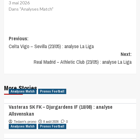
3 mai 2026
Dans "Analyses Match"
Post
Previous:
Celta Vigo – Sevilla (23/05) : analyse La Liga
navigation
Next:
Real Madrid – Athletic Club (23/05) : analyse La Liga
More Stories
Analyses Match
Pronos Football
Vasteras SK FK – Djurgardens IF (10/08) : analyse
Allsvenskan
8 août 2026
Tedam's prono
0
Analyses Match
Pronos Football