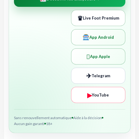
♛
Live Foot Premium
App Android

App Apple
✈
Telegram
▶
YouTube
Sans renouvellement automatique
Aide à la décision
Aucun gain garanti
18+