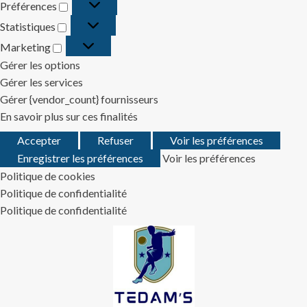
Préférences
Préférences
Statistiques
Statistiques
Marketing
Marketing
Gérer les options
Gérer les services
Gérer {vendor_count} fournisseurs
En savoir plus sur ces finalités
Accepter
Refuser
Voir les préférences
Enregistrer les préférences
Voir les préférences
Politique de cookies
Politique de confidentialité
Politique de confidentialité
Skip
to
content