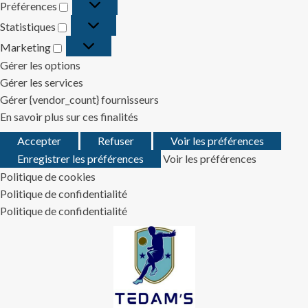
Préférences
Préférences
Statistiques
Statistiques
Marketing
Marketing
Gérer les options
Gérer les services
Gérer {vendor_count} fournisseurs
En savoir plus sur ces finalités
Accepter
Refuser
Voir les préférences
Enregistrer les préférences
Voir les préférences
Politique de cookies
Politique de confidentialité
Politique de confidentialité
Skip
to
content