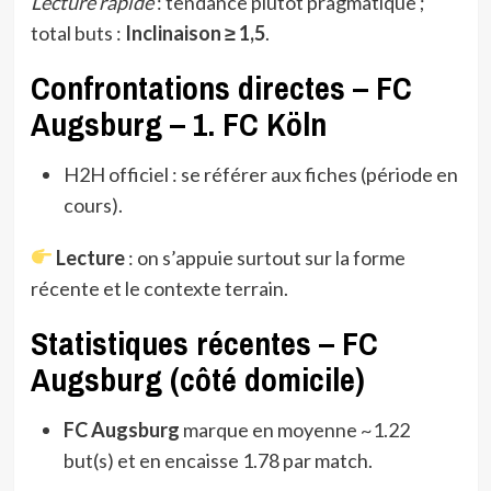
Lecture rapide
: tendance plutôt pragmatique ;
total buts :
Inclinaison ≥ 1,5
.
Confrontations directes – FC
Augsburg – 1. FC Köln
H2H officiel : se référer aux fiches (période en
cours).
Lecture
: on s’appuie surtout sur la forme
récente et le contexte terrain.
Statistiques récentes – FC
Augsburg (côté domicile)
FC Augsburg
marque en moyenne ~1.22
but(s) et en encaisse 1.78 par match.