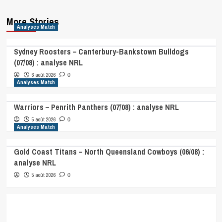
More Stories
Analyses Match
Sydney Roosters – Canterbury-Bankstown Bulldogs
(07/08) : analyse NRL
6 août 2026
0
Analyses Match
Warriors – Penrith Panthers (07/08) : analyse NRL
5 août 2026
0
Analyses Match
Gold Coast Titans – North Queensland Cowboys (06/08) :
analyse NRL
5 août 2026
0