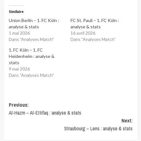
Similaire
Union Berlin – 1. FC Köln :
FC St. Pauli – 1. FC Köln :
analyse & stats
analyse & stats
1 mai 2026
16 avril 2026
Dans "Analyses Match"
Dans "Analyses Match"
1. FC Köln – 1. FC
Heidenheim : analyse &
stats
9 mai 2026
Dans "Analyses Match"
Post
Previous:
Al-Hazm – Al-Ettifaq : analyse & stats
navigation
Next:
Strasbourg – Lens : analyse & stats