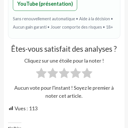
YouTube (présentation)
Sans renouvellement automatique • Aide à la décision •
Aucun gain garanti • Jouer comporte des risques • 18+
Êtes-vous satisfait des analyses ?
Cliquez sur une étoile pour la noter !
Aucun vote pour l'instant ! Soyez le premier à
noter cet article.
Vues :
113