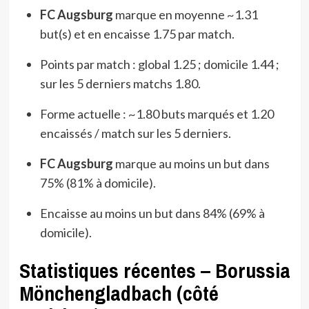
FC Augsburg
marque en moyenne ~1.31
but(s) et en encaisse 1.75 par match.
Points par match : global 1.25 ; domicile 1.44 ;
sur les 5 derniers matchs 1.80.
Forme actuelle : ~1.80 buts marqués et 1.20
encaissés / match sur les 5 derniers.
FC Augsburg
marque au moins un but dans
75% (81% à domicile).
Encaisse au moins un but dans 84% (69% à
domicile).
Statistiques récentes – Borussia
Mönchengladbach (côté