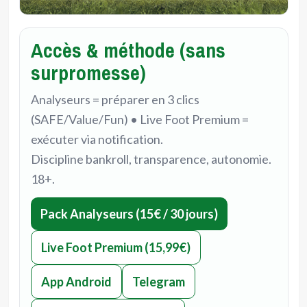
Accès & méthode (sans
surpromesse)
Analyseurs = préparer en 3 clics
(SAFE/Value/Fun) • Live Foot Premium =
exécuter via notification.
Discipline bankroll, transparence, autonomie.
18+.
Pack Analyseurs (15€ / 30 jours)
Live Foot Premium (15,99€)
App Android
Telegram