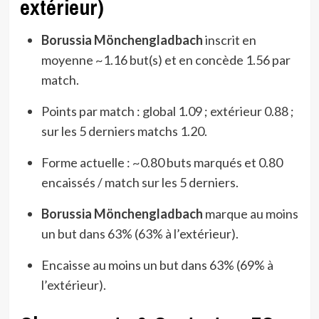
extérieur)
Borussia Mönchengladbach
inscrit en
moyenne ~1.16 but(s) et en concède 1.56 par
match.
Points par match : global 1.09 ; extérieur 0.88 ;
sur les 5 derniers matchs 1.20.
Forme actuelle : ~0.80 buts marqués et 0.80
encaissés / match sur les 5 derniers.
Borussia Mönchengladbach
marque au moins
un but dans 63% (63% à l’extérieur).
Encaisse au moins un but dans 63% (69% à
l’extérieur).