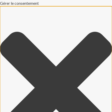
Gérer le consentement