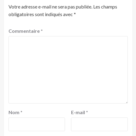
Votre adresse e-mail ne sera pas publiée.
Les champs
obligatoires sont indiqués avec
*
Commentaire
*
Nom
*
E-mail
*