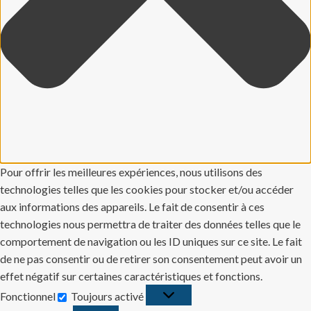
Pour offrir les meilleures expériences, nous utilisons des
technologies telles que les cookies pour stocker et/ou accéder
aux informations des appareils. Le fait de consentir à ces
technologies nous permettra de traiter des données telles que le
comportement de navigation ou les ID uniques sur ce site. Le fait
de ne pas consentir ou de retirer son consentement peut avoir un
effet négatif sur certaines caractéristiques et fonctions.
Fonctionnel
Toujours activé
Fonctionnel