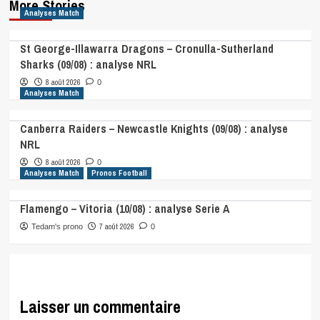
More Stories
Analyses Match
St George-Illawarra Dragons – Cronulla-Sutherland
Sharks (09/08) : analyse NRL
8 août 2026
0
Analyses Match
Canberra Raiders – Newcastle Knights (09/08) : analyse
NRL
8 août 2026
0
Analyses Match
Pronos Football
Flamengo – Vitoria (10/08) : analyse Serie A
7 août 2026
Tedam's prono
0
Laisser un commentaire