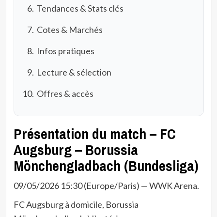
Tendances & Stats clés
Cotes & Marchés
Infos pratiques
Lecture & sélection
Offres & accès
Présentation du match – FC
Augsburg – Borussia
Mönchengladbach (Bundesliga)
09/05/2026 15:30 (Europe/Paris) — WWK Arena.
FC Augsburg à domicile, Borussia