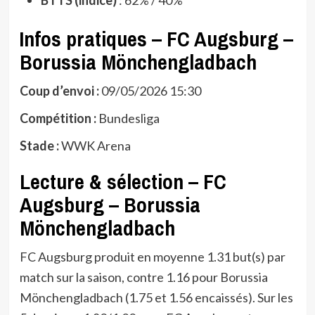
Infos pratiques – FC Augsburg –
Borussia Mönchengladbach
Coup d’envoi :
09/05/2026 15:30
Compétition :
Bundesliga
Stade :
WWK Arena
Lecture & sélection – FC
Augsburg – Borussia
Mönchengladbach
FC Augsburg produit en moyenne 1.31 but(s) par
match sur la saison, contre 1.16 pour Borussia
Mönchengladbach (1.75 et 1.56 encaissés). Sur les