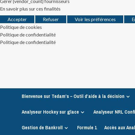
Gérer {vendor_count} fournisseurs
En savoir plus sur ces finalités
Accepter
Refuser
Voir les préférences
E
Politique de cookies
Politique de confidentialité
Politique de confidentialité
Skip
to
content
Bienvenue sur Tedam’s – Outil d’aide à la décision
Analyseur Hockey sur glace
Analyseur NRL Conf
Gestion de Bankroll
Formule 1
Accès aux Ana