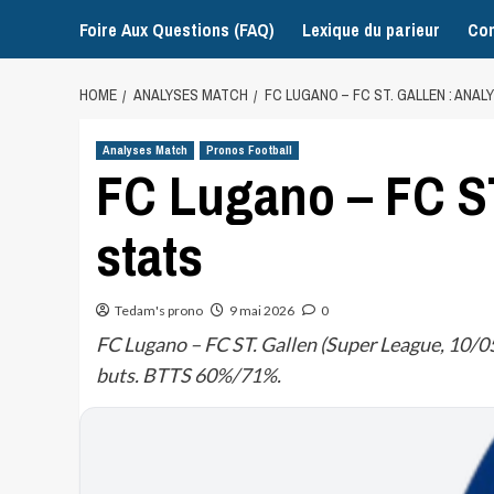
Foire Aux Questions (FAQ)
Lexique du parieur
Con
HOME
ANALYSES MATCH
FC LUGANO – FC ST. GALLEN : ANAL
Analyses Match
Pronos Football
FC Lugano – FC ST
stats
Tedam's prono
9 mai 2026
0
FC Lugano – FC ST. Gallen (Super League, 10/05
buts. BTTS 60%/71%.