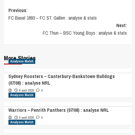
Post
Previous:
FC Basel 1893 – FC ST. Gallen : analyse & stats
navigation
Next:
FC Thun – BSC Young Boys : analyse & stats
More Stories
Analyses Match
Sydney Roosters – Canterbury-Bankstown Bulldogs
(07/08) : analyse NRL
6 août 2026
0
Analyses Match
Warriors – Penrith Panthers (07/08) : analyse NRL
5 août 2026
0
Analyses Match