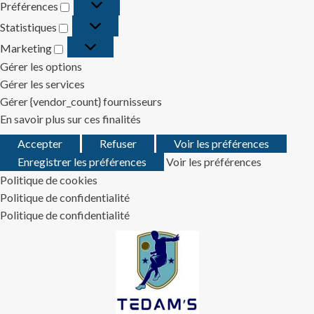
Préférences
Préférences
Statistiques
Statistiques
Marketing
Marketing
Gérer les options
Gérer les services
Gérer {vendor_count} fournisseurs
En savoir plus sur ces finalités
Accepter
Refuser
Voir les préférences
Enregistrer les préférences
Voir les préférences
Politique de cookies
Politique de confidentialité
Politique de confidentialité
Skip
to
content