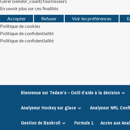
Gérer {vendor_count} fournisseurs
En savoir plus sur ces finalités
Accepter
Refuser
Voir les préférences
E
Politique de cookies
Politique de confidentialité
Politique de confidentialité
Skip
to
content
Bienvenue sur Tedam’s – Outil d’aide à la décision
Analyseur Hockey sur glace
Analyseur NRL Conf
Gestion de Bankroll
Formule 1
Accès aux Ana