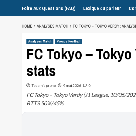
Foire Aux Questions (FAQ)
Lexique du parieur
Con
HOME
ANALYSES MATCH
FC TOKYO – TOKYO VERDY : ANALYS
Analyses Match
Pronos Football
FC Tokyo – Tokyo 
stats
Tedam's prono
9 mai 2026
0
FC Tokyo – Tokyo Verdy (J1 League, 10/05/2026 0
BTTS 50%/45%.