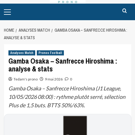
Primary
Menu
HOME
ANALYSES MATCH
GAMBA OSAKA – SANFRECCE HIROSHIMA :
ANALYSE & STATS
Analyses Match
Pronos Football
Gamba Osaka – Sanfrecce Hiroshima :
analyse & stats
Tedam's prono
9 mai 2026
0
Gamba Osaka – Sanfrecce Hiroshima (J1 League,
10/05/2026 08:00) : rythme plutôt serré, sélection
Plus de 1,5 buts. BTTS 50%/63%.