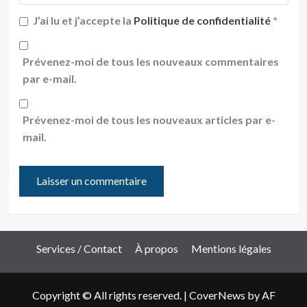
J’ai lu et j’accepte la
Politique de confidentialité
*
Prévenez-moi de tous les nouveaux commentaires
par e-mail.
Prévenez-moi de tous les nouveaux articles par e-
mail.
Services / Contact
À propos
Mentions légales
Copyright © All rights reserved.
|
CoverNews
by AF