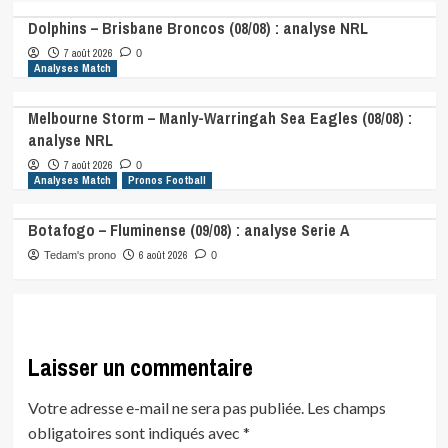
Dolphins – Brisbane Broncos (08/08) : analyse NRL
7 août 2026
0
Analyses Match
Melbourne Storm – Manly-Warringah Sea Eagles (08/08) :
analyse NRL
7 août 2026
0
Analyses Match
Pronos Football
Botafogo – Fluminense (09/08) : analyse Serie A
6 août 2026
Tedam's prono
0
Laisser un commentaire
Votre adresse e-mail ne sera pas publiée.
Les champs
obligatoires sont indiqués avec
*