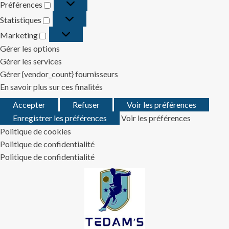
Préférences
Préférences
Statistiques
Statistiques
Marketing
Marketing
Gérer les options
Gérer les services
Gérer {vendor_count} fournisseurs
En savoir plus sur ces finalités
Accepter
Refuser
Voir les préférences
Enregistrer les préférences
Voir les préférences
Politique de cookies
Politique de confidentialité
Politique de confidentialité
Skip
to
content