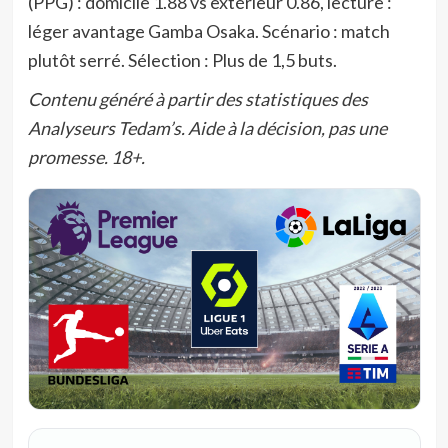
(PPG) : domicile 1.88 vs extérieur 0.86, lecture :
léger avantage Gamba Osaka. Scénario : match
plutôt serré. Sélection : Plus de 1,5 buts.
Contenu généré à partir des statistiques des
Analyseurs Tedam’s. Aide à la décision, pas une
promesse. 18+.