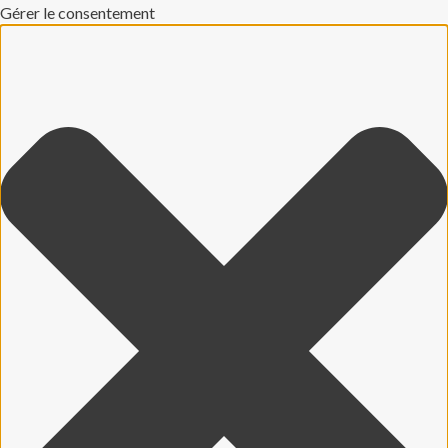
Gérer le consentement