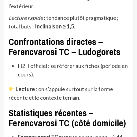
l’extérieur.
Lecture rapide
: tendance plutôt pragmatique ;
total buts :
Inclinaison ≥ 1,5
.
Confrontations directes –
Ferencvarosi TC – Ludogorets
H2H officiel : se référer aux fiches (période en
cours).
Lecture
: on s’appuie surtout sur la forme
récente et le contexte terrain.
Statistiques récentes –
Ferencvarosi TC (côté domicile)
Ferencvarosi TC
marque en moyenne ~1.44