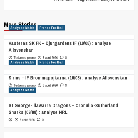
More Stories
Analyses Match
Pronos Football
Vasteras SK FK – Djurgardens IF (10/08) : analyse
Allsvenskan
8 août 2026
Tedam's prono
0
Analyses Match
Pronos Football
Sirius – IF Brommapojkarna (10/08) : analyse Allsvenskan
8 août 2026
Tedam's prono
0
Analyses Match
St George-Illawarra Dragons – Cronulla-Sutherland
Sharks (09/08) : analyse NRL
8 août 2026
0