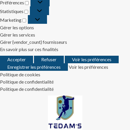
Préférences
Préférences
Statistiques
Statistiques
Marketing
Marketing
Gérer les options
Gérer les services
Gérer {vendor_count} fournisseurs
En savoir plus sur ces finalités
Accepter
Refuser
Voir les préférences
Enregistrer les préférences
Voir les préférences
Politique de cookies
Politique de confidentialité
Politique de confidentialité
Skip
to
content