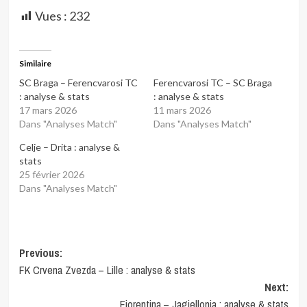
Vues :
232
Similaire
SC Braga – Ferencvarosi TC
Ferencvarosi TC – SC Braga
: analyse & stats
: analyse & stats
17 mars 2026
11 mars 2026
Dans "Analyses Match"
Dans "Analyses Match"
Celje – Drita : analyse &
stats
25 février 2026
Dans "Analyses Match"
Post
Previous:
FK Crvena Zvezda – Lille : analyse & stats
navigation
Next:
Fiorentina – Jagiellonia : analyse & stats