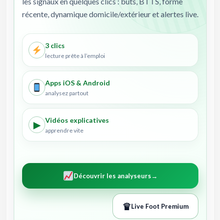
les signaux en quelques clics : buts, BTTS, forme
récente, dynamique domicile/extérieur et alertes live.
3 clics
lecture prête à l’emploi
Apps iOS & Android
analysez partout
Vidéos explicatives
▶
apprendre vite
Découvrir les analyseurs
→
♛
Live Foot Premium