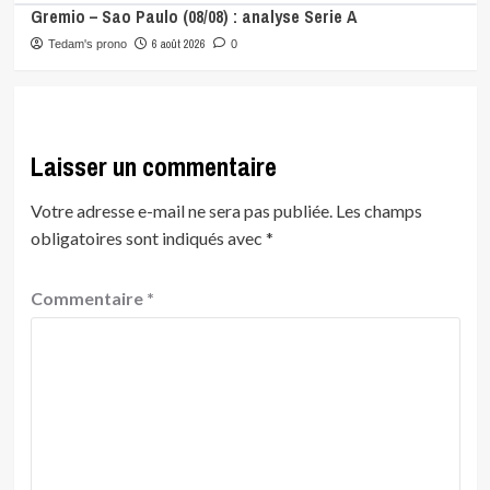
Gremio – Sao Paulo (08/08) : analyse Serie A
6 août 2026
Tedam's prono
0
Laisser un commentaire
Votre adresse e-mail ne sera pas publiée.
Les champs
obligatoires sont indiqués avec
*
Commentaire
*