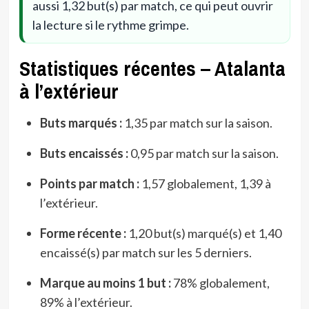
aussi 1,32 but(s) par match, ce qui peut ouvrir
la lecture si le rythme grimpe.
Statistiques récentes – Atalanta
à l’extérieur
Buts marqués :
1,35 par match sur la saison.
Buts encaissés :
0,95 par match sur la saison.
Points par match :
1,57 globalement, 1,39 à
l’extérieur.
Forme récente :
1,20 but(s) marqué(s) et 1,40
encaissé(s) par match sur les 5 derniers.
Marque au moins 1 but :
78% globalement,
89% à l’extérieur.