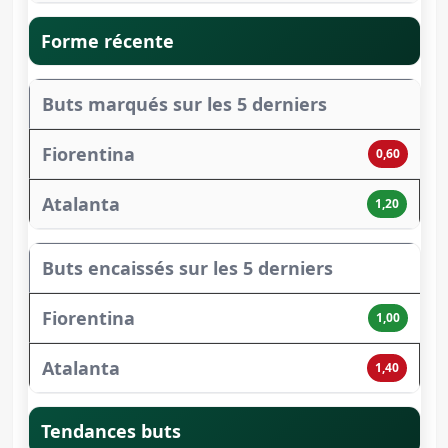
Forme récente
Buts marqués sur les 5 derniers
0,60
1,20
Buts encaissés sur les 5 derniers
1,00
1,40
Tendances buts