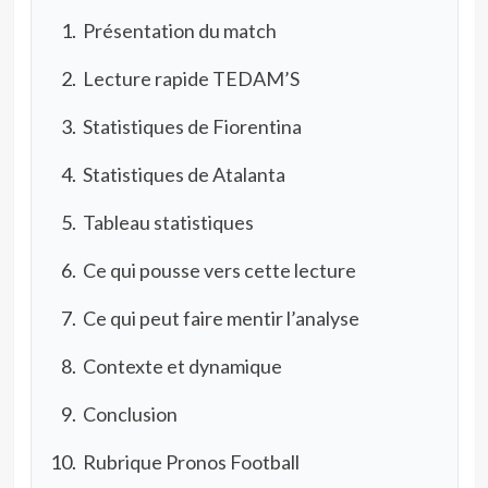
Présentation du match
Lecture rapide TEDAM’S
Statistiques de Fiorentina
Statistiques de Atalanta
Tableau statistiques
Ce qui pousse vers cette lecture
Ce qui peut faire mentir l’analyse
Contexte et dynamique
Conclusion
Rubrique Pronos Football