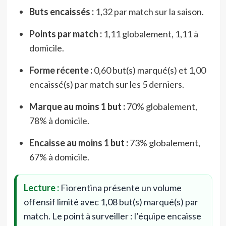
Buts encaissés :
1,32 par match sur la saison.
Points par match :
1,11 globalement, 1,11 à
domicile.
Forme récente :
0,60 but(s) marqué(s) et 1,00
encaissé(s) par match sur les 5 derniers.
Marque au moins 1 but :
70% globalement,
78% à domicile.
Encaisse au moins 1 but :
73% globalement,
67% à domicile.
Lecture :
Fiorentina présente un volume
offensif limité avec 1,08 but(s) marqué(s) par
match. Le point à surveiller : l’équipe encaisse