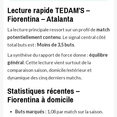
Lecture rapide TEDAM’S –
Fiorentina – Atalanta
La lecture principale ressort sur un profil de
match
potentiellement contenu
. Le signal central côté
total buts est :
Moins de 3,5 buts
.
La synthèse du rapport de force donne :
équilibre
général
. Cette lecture vient surtout de la
comparaison saison, domicile/extérieur et
dynamique des cinq derniers matchs.
Statistiques récentes –
Fiorentina à domicile
Buts marqués :
1,08 par match sur la saison.