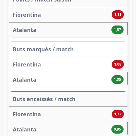
1,11
1,57
Buts marqués / match
1,08
1,35
Buts encaissés / match
1,32
0,95