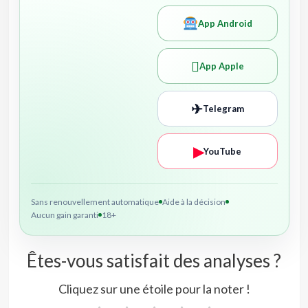
App Android

App Apple
✈
Telegram
▶
YouTube
Sans renouvellement automatique
Aide à la décision
Aucun gain garanti
18+
Êtes-vous satisfait des analyses ?
Cliquez sur une étoile pour la noter !