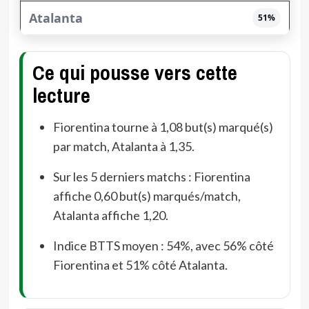
51%
Ce qui pousse vers cette
lecture
Fiorentina tourne à 1,08 but(s) marqué(s)
par match, Atalanta à 1,35.
Sur les 5 derniers matchs : Fiorentina
affiche 0,60 but(s) marqués/match,
Atalanta affiche 1,20.
Indice BTTS moyen : 54%, avec 56% côté
Fiorentina et 51% côté Atalanta.