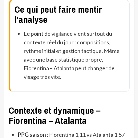
Ce qui peut faire mentir
l’analyse
Le point de vigilance vient surtout du
contexte réel du jour : compositions,
rythme initial et gestion tactique. Même
avec une base statistique propre,
Fiorentina – Atalanta peut changer de
visage très vite.
Contexte et dynamique –
Fiorentina – Atalanta
PPG saison :
Fiorentina 1,11 vs Atalanta 1,57