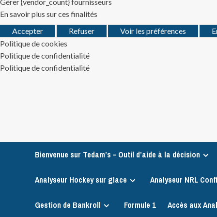
Gérer {vendor_count} fournisseurs
En savoir plus sur ces finalités
Accepter
Refuser
Voir les préférences
E
Politique de cookies
Politique de confidentialité
Politique de confidentialité
Skip
to
content
Bienvenue sur Tedam’s – Outil d’aide à la décision
Analyseur Hockey sur glace
Analyseur NRL Conf
Gestion de Bankroll
Formule 1
Accès aux Ana