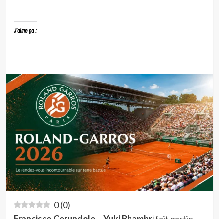
J’aime ça :
0
(
0
)
Francisco Cerundolo – Yuki Bhambri
fait partie