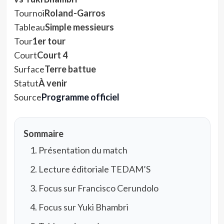
Tournoi
Roland-Garros
Tableau
Simple messieurs
Tour
1er tour
Court
Court 4
Surface
Terre battue
Statut
À venir
Source
Programme officiel
Sommaire
Présentation du match
Lecture éditoriale TEDAM’S
Focus sur Francisco Cerundolo
Focus sur Yuki Bhambri