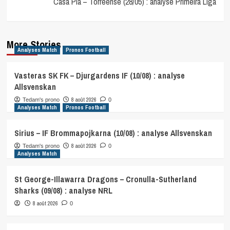
Casa Pia – Torreense (28/05) : analyse Primeira Liga
More Stories
Analyses Match
Pronos Football
Vasteras SK FK – Djurgardens IF (10/08) : analyse
Allsvenskan
8 août 2026
Tedam's prono
0
Analyses Match
Pronos Football
Sirius – IF Brommapojkarna (10/08) : analyse Allsvenskan
8 août 2026
Tedam's prono
0
Analyses Match
St George-Illawarra Dragons – Cronulla-Sutherland
Sharks (09/08) : analyse NRL
8 août 2026
0