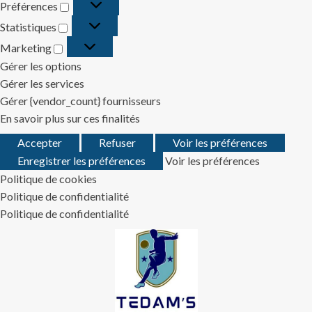
Préférences
Préférences
Statistiques
Statistiques
Marketing
Marketing
Gérer les options
Gérer les services
Gérer {vendor_count} fournisseurs
En savoir plus sur ces finalités
Accepter
Refuser
Voir les préférences
Enregistrer les préférences
Voir les préférences
Politique de cookies
Politique de confidentialité
Politique de confidentialité
Skip
to
content