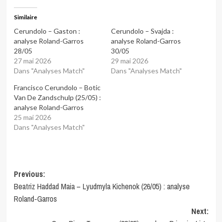
Similaire
Cerundolo – Gaston :
Cerundolo – Svajda :
analyse Roland-Garros
analyse Roland-Garros
28/05
30/05
27 mai 2026
29 mai 2026
Dans "Analyses Match"
Dans "Analyses Match"
Francisco Cerundolo – Botic
Van De Zandschulp (25/05) :
analyse Roland-Garros
25 mai 2026
Dans "Analyses Match"
Post
Previous:
Beatriz Haddad Maia – Lyudmyla Kichenok (26/05) : analyse
navigation
Roland-Garros
Next: