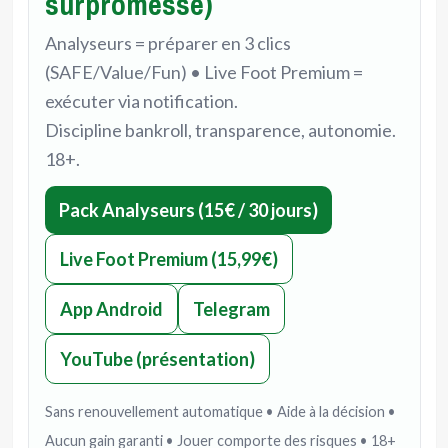
surpromesse)
Analyseurs = préparer en 3 clics
(SAFE/Value/Fun) • Live Foot Premium =
exécuter via notification.
Discipline bankroll, transparence, autonomie.
18+.
Pack Analyseurs (15€ / 30 jours)
Live Foot Premium (15,99€)
App Android
Telegram
YouTube (présentation)
Sans renouvellement automatique • Aide à la décision •
Aucun gain garanti • Jouer comporte des risques • 18+