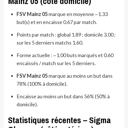
Mainz 05 (côté domicile)
FSV Mainz 05
marque en moyenne ~1.33
but(s) et en encaisse 0.67 par match.
Points par match : global 1.89 ; domicile 3.00 ;
sur les 5 derniers matchs 1.60.
Forme actuelle : ~1.00 buts marqués et 0.60
encaissés / match sur les 5 derniers.
FSV Mainz 05
marque au moins un but dans
78% (100% à domicile).
Encaisse au moins un but dans 56% (50% à
domicile).
Statistiques récentes – Sigma