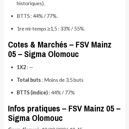
historiques).
BTTS : 44% / 77%.
1re mi-temps ≥1,5 : 33% / 55%.
Cotes & Marchés – FSV Mainz
05 – Sigma Olomouc
1X2
: —
Total buts
: Moins de 3,5 buts
BTTS (indice)
: 44% / 77%
Infos pratiques – FSV Mainz 05 –
Sigma Olomouc