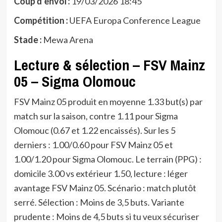
Coup d’envoi :
19/03/2026 18:45
Compétition :
UEFA Europa Conference League
Stade :
Mewa Arena
Lecture & sélection – FSV Mainz
05 – Sigma Olomouc
FSV Mainz 05 produit en moyenne 1.33 but(s) par
match sur la saison, contre 1.11 pour Sigma
Olomouc (0.67 et 1.22 encaissés). Sur les 5
derniers : 1.00/0.60 pour FSV Mainz 05 et
1.00/1.20 pour Sigma Olomouc. Le terrain (PPG) :
domicile 3.00 vs extérieur 1.50, lecture : léger
avantage FSV Mainz 05. Scénario : match plutôt
serré. Sélection : Moins de 3,5 buts. Variante
prudente : Moins de 4,5 buts si tu veux sécuriser