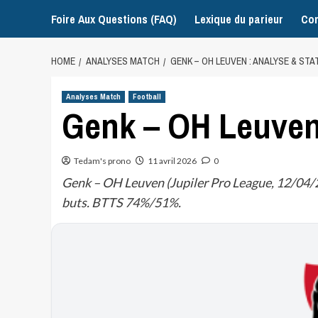
Foire Aux Questions (FAQ)
Lexique du parieur
Con
HOME
ANALYSES MATCH
GENK – OH LEUVEN : ANALYSE & STA
Analyses Match
Football
Genk – OH Leuven 
Tedam's prono
11 avril 2026
0
Genk – OH Leuven (Jupiler Pro League, 12/04/20
buts. BTTS 74%/51%.