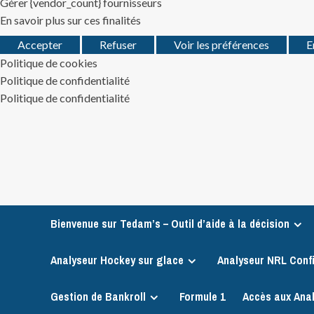
Gérer {vendor_count} fournisseurs
En savoir plus sur ces finalités
Accepter
Refuser
Voir les préférences
E
Politique de cookies
Politique de confidentialité
Politique de confidentialité
Skip
to
content
Bienvenue sur Tedam’s – Outil d’aide à la décision
Analyseur Hockey sur glace
Analyseur NRL Conf
Gestion de Bankroll
Formule 1
Accès aux Ana