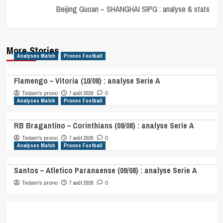
Beijing Guoan – SHANGHAI SIPG : analyse & stats
More Stories
Analyses Match
Pronos Football
Flamengo – Vitoria (10/08) : analyse Serie A
7 août 2026
Tedam's prono
0
Analyses Match
Pronos Football
RB Bragantino – Corinthians (09/08) : analyse Serie A
7 août 2026
Tedam's prono
0
Analyses Match
Pronos Football
Santos – Atletico Paranaense (09/08) : analyse Serie A
7 août 2026
Tedam's prono
0