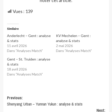
noter cet article.
Vues :
139
Similaire
Anderlecht – Gent : analyse
KV Mechelen – Gent :
& stats
analyse & stats
11 avril 2026
2 mai 2026
Dans "Analyses Match"
Dans "Analyses Match"
Gent – St. Truiden : analyse
& stats
18 avril 2026
Dans "Analyses Match"
Post
Previous:
Shenyang Urban – Yunnan Yukun : analyse & stats
navigation
Next: