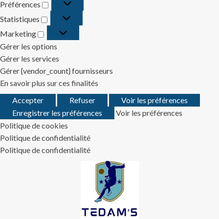
Préférences
Préférences
Statistiques
Statistiques
Marketing
Marketing
Gérer les options
Gérer les services
Gérer {vendor_count} fournisseurs
En savoir plus sur ces finalités
Accepter
Refuser
Voir les préférences
Enregistrer les préférences
Voir les préférences
Politique de cookies
Politique de confidentialité
Politique de confidentialité
Skip
to
content