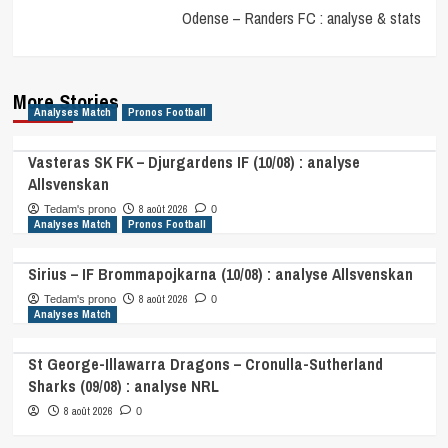
Odense – Randers FC : analyse & stats
More Stories
Analyses Match
Pronos Football
Vasteras SK FK – Djurgardens IF (10/08) : analyse
Allsvenskan
8 août 2026
Tedam's prono
0
Analyses Match
Pronos Football
Sirius – IF Brommapojkarna (10/08) : analyse Allsvenskan
8 août 2026
Tedam's prono
0
Analyses Match
St George-Illawarra Dragons – Cronulla-Sutherland
Sharks (09/08) : analyse NRL
8 août 2026
0