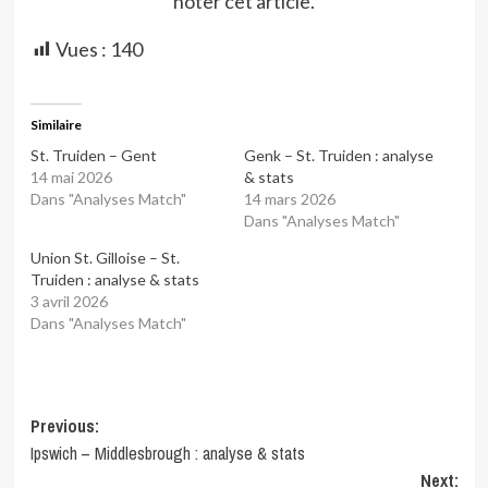
noter cet article.
Vues :
140
Similaire
St. Truiden – Gent
Genk – St. Truiden : analyse
14 mai 2026
& stats
Dans "Analyses Match"
14 mars 2026
Dans "Analyses Match"
Union St. Gilloise – St.
Truiden : analyse & stats
3 avril 2026
Dans "Analyses Match"
Post
Previous:
Ipswich – Middlesbrough : analyse & stats
navigation
Next: