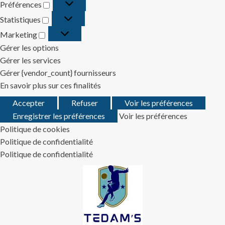
Préférences
Préférences
Statistiques
Statistiques
Marketing
Marketing
Gérer les options
Gérer les services
Gérer {vendor_count} fournisseurs
En savoir plus sur ces finalités
Accepter
Refuser
Voir les préférences
Enregistrer les préférences
Voir les préférences
Politique de cookies
Politique de confidentialité
Politique de confidentialité
Skip
to
content