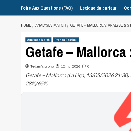
Foire Aux Questions (FAQ)
Lexique du parieur
Con
HOME
ANALYSES MATCH
GETAFE – MALLORCA : ANALYSE & S
Analyses Match
Pronos Football
Getafe – Mallorca 
Tedam's prono
12 mai 2026
0
Getafe – Mallorca (La Liga, 13/05/2026 21:30) 
28%/65%.