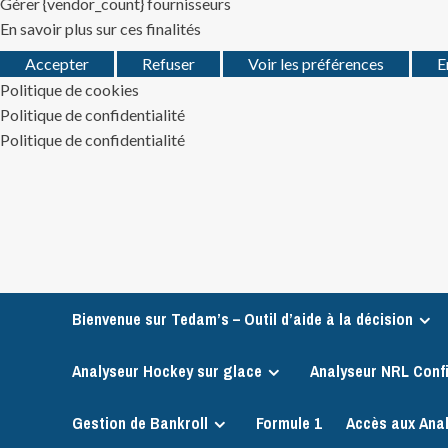
Gérer {vendor_count} fournisseurs
En savoir plus sur ces finalités
Accepter
Refuser
Voir les préférences
E
Politique de cookies
Politique de confidentialité
Politique de confidentialité
Skip
to
content
Bienvenue sur Tedam’s – Outil d’aide à la décision
Analyseur Hockey sur glace
Analyseur NRL Conf
Gestion de Bankroll
Formule 1
Accès aux Ana