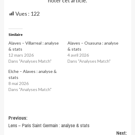
noter cet article.
Vues :
122
Similaire
Alaves – Villarreal : analyse
Alaves – Osasuna : analyse
& stats
& stats
12 mars 2026
4 avril 2026
Dans "Analyses Match"
Dans "Analyses Match"
Elche – Alaves : analyse &
stats
8 mai 2026
Dans "Analyses Match"
Post
Previous:
Lens – Paris Saint Germain : analyse & stats
navigation
Next: