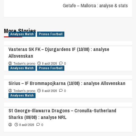
Getafe – Mallorca : analyse & stats
More Stories
Analyses Match
Pronos Football
Vasteras SK FK – Djurgardens IF (10/08) : analyse
Allsvenskan
8 août 2026
Tedam's prono
0
Analyses Match
Pronos Football
Sirius – IF Brommapojkarna (10/08) : analyse Allsvenskan
8 août 2026
Tedam's prono
0
Analyses Match
St George-Illawarra Dragons – Cronulla-Sutherland
Sharks (09/08) : analyse NRL
8 août 2026
0