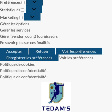
Préférences
Préférences
Statistiques
Statistiques
Marketing
Marketing
Gérer les options
Gérer les services
Gérer {vendor_count} fournisseurs
En savoir plus sur ces finalités
Accepter
Refuser
Voir les préférences
Enregistrer les préférences
Voir les préférences
Politique de cookies
Politique de confidentialité
Politique de confidentialité
Skip
to
content