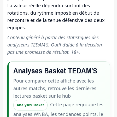
La valeur réelle dépendra surtout des
rotations, du rythme imposé en début de
rencontre et de la tenue défensive des deux
équipes.
Contenu généré à partir des statistiques des
analyseurs TEDAM’S. Outil d’aide à la décision,
pas une promesse de résultat. 18+.
Analyses Basket TEDAM’S
Pour comparer cette affiche avec les
autres matchs, retrouve les dernières
lectures basket sur le hub
. Cette page regroupe les
Analyses Basket
analyses WNBA, les tendances points, le