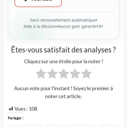
Sans renouvellement automatique
•
Aide à la décision
•
Aucun gain garanti
•
18+
Êtes-vous satisfait des analyses ?
Cliquez sur une étoile pour la noter !
Aucun vote pour l'instant ! Soyez le premier à
noter cet article.
Vues :
108
Partager :