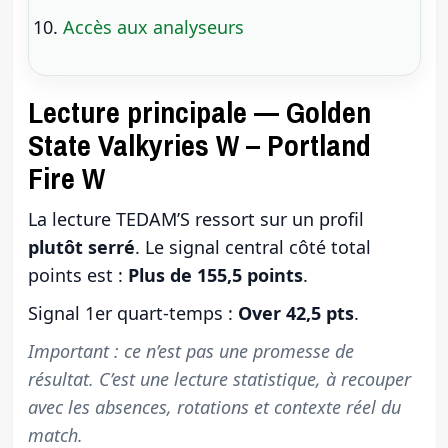
Accès aux analyseurs
Lecture principale — Golden
State Valkyries W – Portland
Fire W
La lecture TEDAM’S ressort sur un profil
plutôt serré
. Le signal central côté total
points est :
Plus de 155,5 points
.
Signal 1er quart-temps :
Over 42,5 pts
.
Important : ce n’est pas une promesse de
résultat. C’est une lecture statistique, à recouper
avec les absences, rotations et contexte réel du
match.