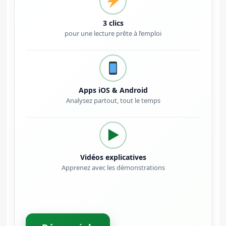
3 clics
pour une lecture prête à l’emploi
Apps iOS & Android
Analysez partout, tout le temps
▶
Vidéos explicatives
Apprenez avec les démonstrations