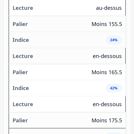
au-dessus
Moins 155.5
24%
en-dessous
Moins 165.5
42%
en-dessous
Moins 175.5