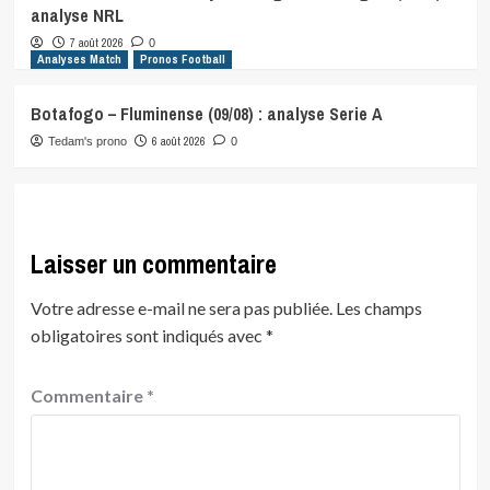
analyse NRL
7 août 2026
0
Analyses Match
Pronos Football
Botafogo – Fluminense (09/08) : analyse Serie A
6 août 2026
Tedam's prono
0
Laisser un commentaire
Votre adresse e-mail ne sera pas publiée.
Les champs
obligatoires sont indiqués avec
*
Commentaire
*