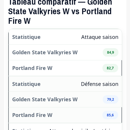
Tableau comparatif — Golden
State Valkyries W vs Portland
Fire W
Attaque saison
84,9
82,7
Défense saison
79,2
85,6