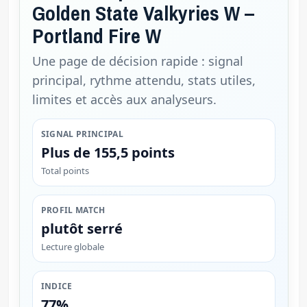
Golden State Valkyries W –
Portland Fire W
Une page de décision rapide : signal
principal, rythme attendu, stats utiles,
limites et accès aux analyseurs.
SIGNAL PRINCIPAL
Plus de 155,5 points
Total points
PROFIL MATCH
plutôt serré
Lecture globale
INDICE
77%