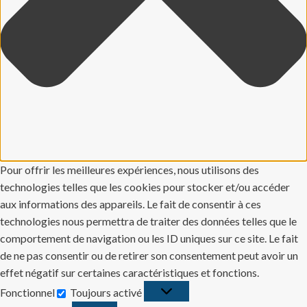
Pour offrir les meilleures expériences, nous utilisons des
technologies telles que les cookies pour stocker et/ou accéder
aux informations des appareils. Le fait de consentir à ces
technologies nous permettra de traiter des données telles que le
comportement de navigation ou les ID uniques sur ce site. Le fait
de ne pas consentir ou de retirer son consentement peut avoir un
effet négatif sur certaines caractéristiques et fonctions.
Fonctionnel
Toujours activé
Fonctionnel