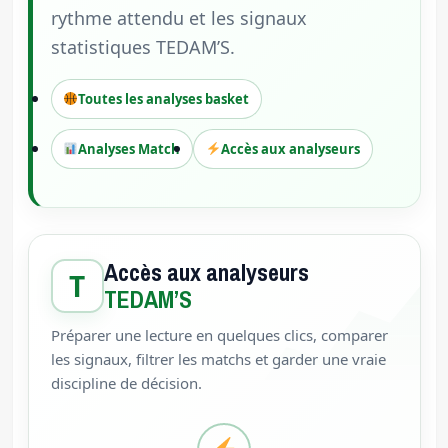
rythme attendu et les signaux
statistiques TEDAM’S.
Toutes les analyses basket
Analyses Match
Accès aux analyseurs
Accès aux analyseurs
T
TEDAM’S
Préparer une lecture en quelques clics, comparer
les signaux, filtrer les matchs et garder une vraie
discipline de décision.