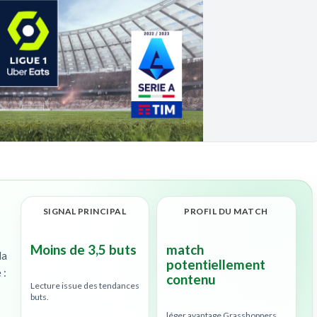
SIGNAL PRINCIPAL
PROFIL DU MATCH
Moins de 3,5 buts
match
la
potentiellement
 :
contenu
Lecture issue des tendances
buts.
léger avantage Grasshoppers