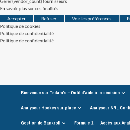
Gérer {vendor_count} fournisseurs
En savoir plus sur ces finalités
Accepter
Refuser
Voir les préférences
E
Politique de cookies
Politique de confidentialité
Politique de confidentialité
Skip
to
content
Bienvenue sur Tedam’s – Outil d’aide à la décision
Analyseur Hockey sur glace
Analyseur NRL Conf
Gestion de Bankroll
Formule 1
Accès aux Ana