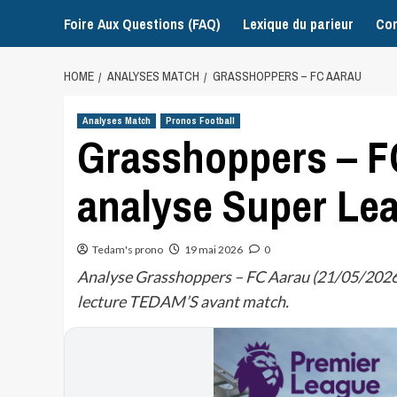
Foire Aux Questions (FAQ)
Lexique du parieur
Con
HOME
ANALYSES MATCH
GRASSHOPPERS – FC AARAU
Analyses Match
Pronos Football
Grasshoppers – FC
analyse Super Le
Tedam's prono
19 mai 2026
0
Analyse Grasshoppers – FC Aarau (21/05/2026) 
lecture TEDAM’S avant match.