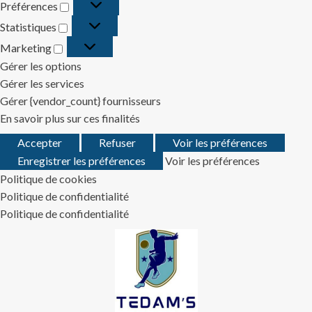
Préférences
Préférences
Statistiques
Statistiques
Marketing
Marketing
Gérer les options
Gérer les services
Gérer {vendor_count} fournisseurs
En savoir plus sur ces finalités
Accepter
Refuser
Voir les préférences
Enregistrer les préférences
Voir les préférences
Politique de cookies
Politique de confidentialité
Politique de confidentialité
Skip
to
content