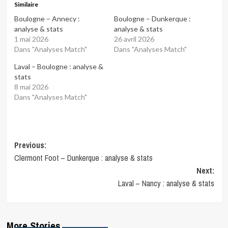
Similaire
Boulogne – Annecy :
Boulogne – Dunkerque :
analyse & stats
analyse & stats
1 mai 2026
26 avril 2026
Dans "Analyses Match"
Dans "Analyses Match"
Laval – Boulogne : analyse &
stats
8 mai 2026
Dans "Analyses Match"
Post
Previous:
Clermont Foot – Dunkerque : analyse & stats
navigation
Next:
Laval – Nancy : analyse & stats
More Stories