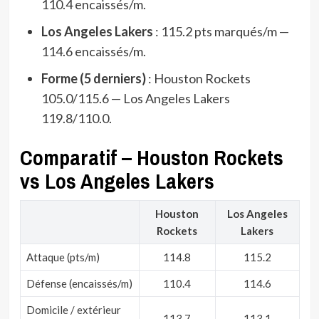
110.4 encaissés/m.
Los Angeles Lakers
: 115.2 pts marqués/m —
114.6 encaissés/m.
Forme (5 derniers)
: Houston Rockets
105.0/115.6 — Los Angeles Lakers
119.8/110.0.
Comparatif – Houston Rockets
vs Los Angeles Lakers
Houston
Los Angeles
Rockets
Lakers
Attaque (pts/m)
114.8
115.2
Défense (encaissés/m)
110.4
114.6
Domicile / extérieur
113.7
113.1