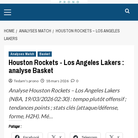
Primary
Menu
HOME
ANALYSES MATCH
HOUSTON ROCKETS – LOS ANGELES
LAKERS
Analyses Match
Basket
Houston Rockets - Los Angeles Lakers :
analyse Basket
Tedam's prono
18 mars 2026
0
Analyse Houston Rockets – Los Angeles Lakers
(NBA, 19/03/2026 02:30) : tempo plutôt offensif ;
tendances points ; stats clés (attaque/défense,
forme, H2H). Mé…
Partager :
Facebook
X
Telegram
X