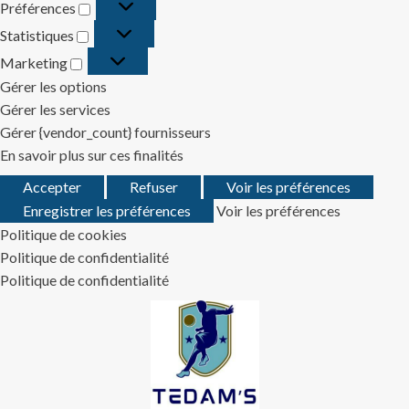
Préférences
Préférences
Statistiques
Statistiques
Marketing
Marketing
Gérer les options
Gérer les services
Gérer {vendor_count} fournisseurs
En savoir plus sur ces finalités
Accepter
Refuser
Voir les préférences
Enregistrer les préférences
Voir les préférences
Politique de cookies
Politique de confidentialité
Politique de confidentialité
Skip
to
content