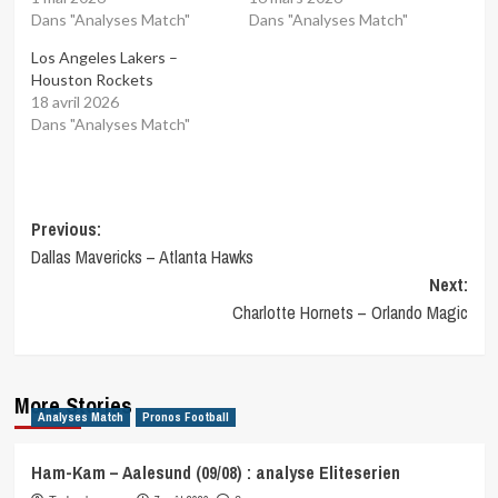
Dans "Analyses Match"
Dans "Analyses Match"
Los Angeles Lakers –
Houston Rockets
18 avril 2026
Dans "Analyses Match"
Post
Previous:
Dallas Mavericks – Atlanta Hawks
navigation
Next:
Charlotte Hornets – Orlando Magic
More Stories
Analyses Match
Pronos Football
Ham-Kam – Aalesund (09/08) : analyse Eliteserien