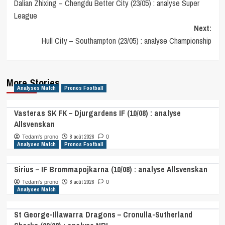
Dalian Zhixing – Chengdu Better City (23/05) : analyse Super
navigation
League
Next:
Hull City – Southampton (23/05) : analyse Championship
More Stories
Analyses Match
Pronos Football
Vasteras SK FK – Djurgardens IF (10/08) : analyse
Allsvenskan
8 août 2026
Tedam's prono
0
Analyses Match
Pronos Football
Sirius – IF Brommapojkarna (10/08) : analyse Allsvenskan
8 août 2026
Tedam's prono
0
Analyses Match
St George-Illawarra Dragons – Cronulla-Sutherland