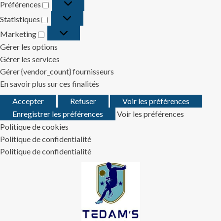
Préférences
Préférences
Statistiques
Statistiques
Marketing
Marketing
Gérer les options
Gérer les services
Gérer {vendor_count} fournisseurs
En savoir plus sur ces finalités
Accepter
Refuser
Voir les préférences
Enregistrer les préférences
Voir les préférences
Politique de cookies
Politique de confidentialité
Politique de confidentialité
Skip
to
content