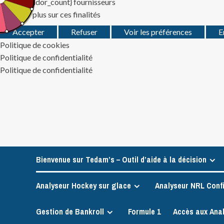
Gérer {vendor_count} fournisseurs
En savoir plus sur ces finalités
Accepter
Refuser
Voir les préférences
E
Politique de cookies
Politique de confidentialité
Politique de confidentialité
Skip
to
content
Bienvenue sur Tedam’s – Outil d’aide à la décision
Analyseur Hockey sur glace
Analyseur NRL Conf
Gestion de Bankroll
Formule 1
Accès aux Ana