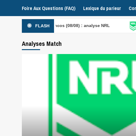
Foire Aux Questions (FAQ)
Lexique du parieur
Con
 – Brisbane Broncos (08/08) : analyse NRL
Melbour
FLASH
Analyses Match