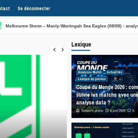
tact
Se déconnecter
ne Storm – Manly-Warringah Sea Eagles (08/08) : analyse NRL
Lexique
Analyses Match
Actualités
Lexique du parieur
Coupe du Monde 2026 : co
suivre les matchs avec un
analyse data ?
5 juin 2026
Tedam's prono
0