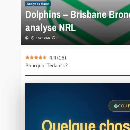
Analyses Match
Dolphins – Brisbane Bronc
analyse NRL
7 août 2026
0
4.4
(
18
)
Pourquoi Tedam’s ?
COUP
Quelque chos