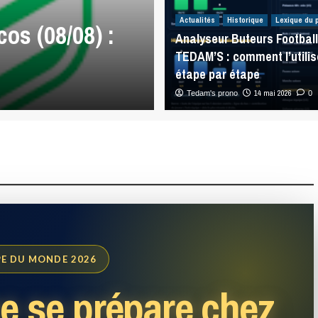
Analyses Match
Actualités
Historique
Lexique du 
os (08/08) :
Melbourne Sto
Analyseur Buteurs Football
TEDAM’S : comment l’utilis
Sea Eagles (08/
étape par étape
7 août 2026
14 mai 2026
Tedam's prono
0
0
E DU MONDE 2026
e se prépare chez