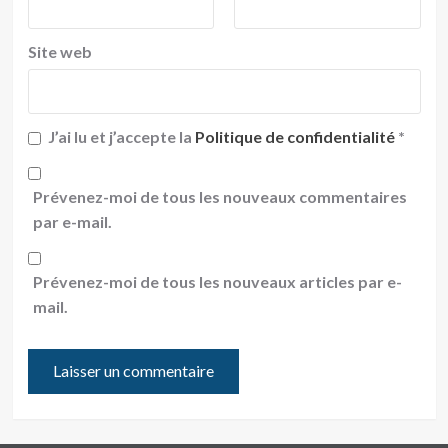
Site web
J’ai lu et j’accepte la
Politique de confidentialité
*
Prévenez-moi de tous les nouveaux commentaires
par e-mail.
Prévenez-moi de tous les nouveaux articles par e-
mail.