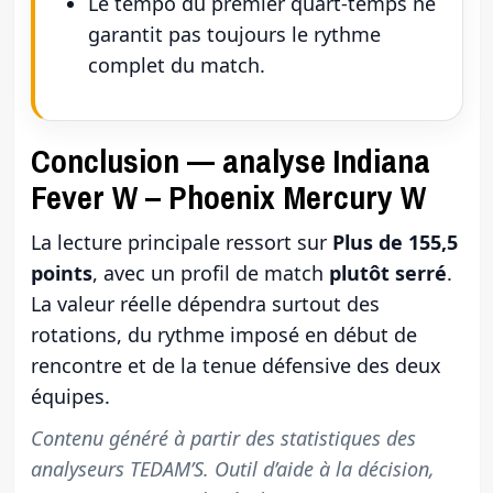
Le tempo du premier quart-temps ne
garantit pas toujours le rythme
complet du match.
Conclusion — analyse Indiana
Fever W – Phoenix Mercury W
La lecture principale ressort sur
Plus de 155,5
points
, avec un profil de match
plutôt serré
.
La valeur réelle dépendra surtout des
rotations, du rythme imposé en début de
rencontre et de la tenue défensive des deux
équipes.
Contenu généré à partir des statistiques des
analyseurs TEDAM’S. Outil d’aide à la décision,