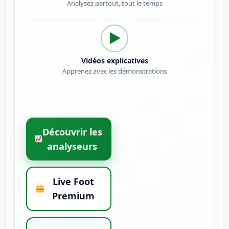
Analysez partout, tout le temps
▶
Vidéos explicatives
Apprenez avec les démonstrations
Découvrir les
analyseurs
Live Foot
Premium