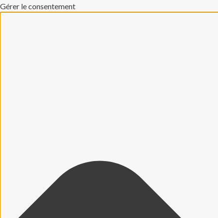
Gérer le consentement