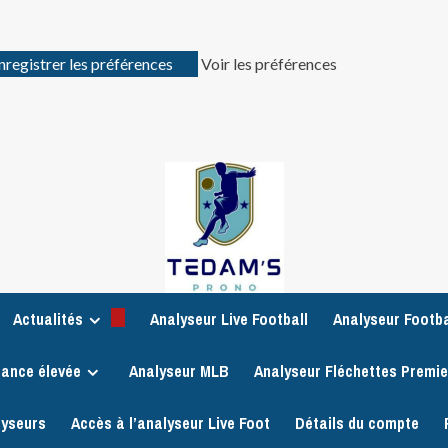
nregistrer les préférences
Voir les préférences
Actualités
Analyseur Live Football
Analyseur Footba
iance élevée
Analyseur MLB
Analyseur Fléchettes Premi
lyseurs
Accès à l’analyseur Live Foot
Détails du compte