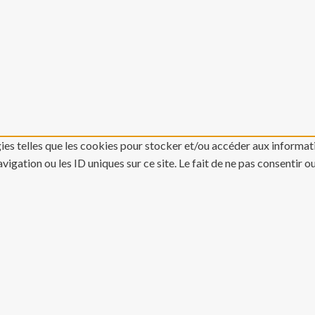
gies telles que les cookies pour stocker et/ou accéder aux informati
gation ou les ID uniques sur ce site. Le fait de ne pas consentir o