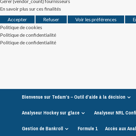
Gérer {vendor_count} fournisseurs
En savoir plus sur ces finalités
Accepter
Refuser
Voir les préférences
E
Politique de cookies
Politique de confidentialité
Politique de confidentialité
Skip
to
content
Bienvenue sur Tedam’s – Outil d’aide à la décision
Analyseur Hockey sur glace
Analyseur NRL Conf
Gestion de Bankroll
Formule 1
Accès aux Ana