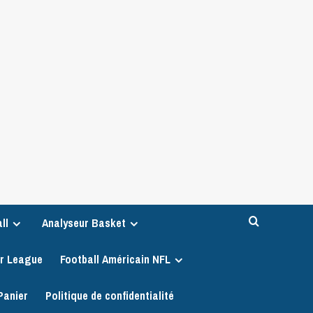
ll
Analyseur Basket
er League
Football Américain NFL
Panier
Politique de confidentialité