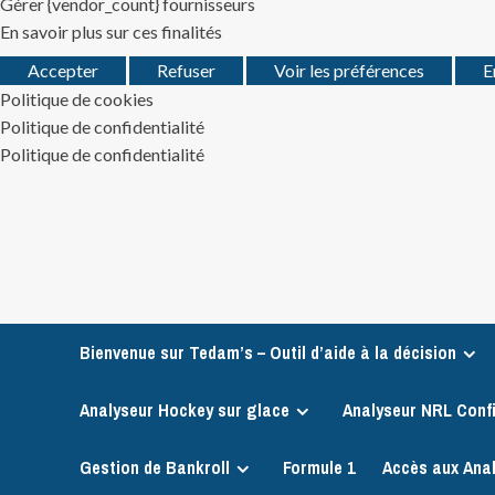
Gérer {vendor_count} fournisseurs
En savoir plus sur ces finalités
Accepter
Refuser
Voir les préférences
E
Politique de cookies
Politique de confidentialité
Politique de confidentialité
Skip
to
content
Bienvenue sur Tedam’s – Outil d’aide à la décision
Analyseur Hockey sur glace
Analyseur NRL Conf
Gestion de Bankroll
Formule 1
Accès aux Ana