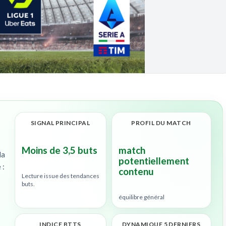
SIGNAL PRINCIPAL
PROFIL DU MATCH
Moins de 3,5 buts
match
la
potentiellement
 :
contenu
Lecture issue des tendances
buts.
équilibre général
INDICE BTTS
DYNAMIQUE 5 DERNIERS