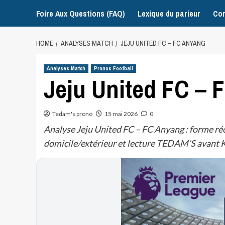
Foire Aux Questions (FAQ)
Lexique du parieur
Con
HOME
ANALYSES MATCH
JEJU UNITED FC – FC ANYANG
Analyses Match
Pronos Football
Jeju United FC –
Tedam's prono
15 mai 2026
0
Analyse Jeju United FC – FC Anyang : forme r
domicile/extérieur et lecture TEDAM’S avant K