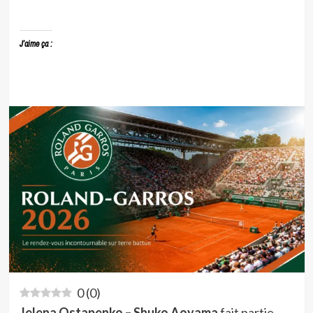
J’aime ça :
0
(
0
)
Jelena Ostapenko – Shuko Aoyama
fait partie