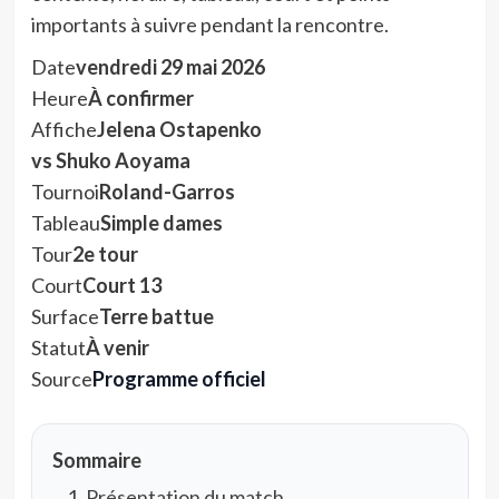
importants à suivre pendant la rencontre.
Date
vendredi 29 mai 2026
Heure
À confirmer
Affiche
Jelena Ostapenko
vs Shuko Aoyama
Tournoi
Roland-Garros
Tableau
Simple dames
Tour
2e tour
Court
Court 13
Surface
Terre battue
Statut
À venir
Source
Programme officiel
Sommaire
Présentation du match