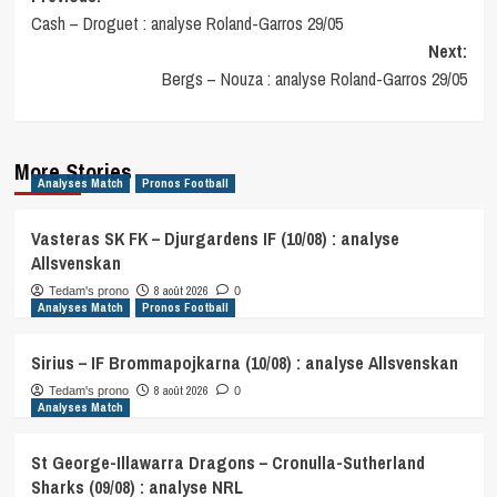
Cash – Droguet : analyse Roland-Garros 29/05
navigation
Next:
Bergs – Nouza : analyse Roland-Garros 29/05
More Stories
Analyses Match
Pronos Football
Vasteras SK FK – Djurgardens IF (10/08) : analyse
Allsvenskan
8 août 2026
Tedam's prono
0
Analyses Match
Pronos Football
Sirius – IF Brommapojkarna (10/08) : analyse Allsvenskan
8 août 2026
Tedam's prono
0
Analyses Match
St George-Illawarra Dragons – Cronulla-Sutherland
Sharks (09/08) : analyse NRL