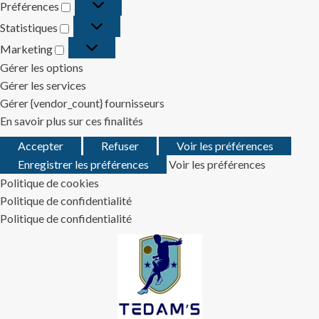
Préférences
Préférences
Statistiques
Statistiques
Marketing
Marketing
Gérer les options
Gérer les services
Gérer {vendor_count} fournisseurs
En savoir plus sur ces finalités
Accepter
Refuser
Voir les préférences
Enregistrer les préférences
Voir les préférences
Politique de cookies
Politique de confidentialité
Politique de confidentialité
Skip
to
content