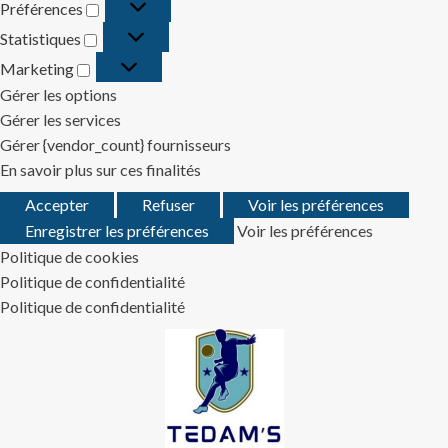
Préférences
Préférences
Statistiques
Statistiques
Marketing
Marketing
Gérer les options
Gérer les services
Gérer {vendor_count} fournisseurs
En savoir plus sur ces finalités
Accepter
Refuser
Voir les préférences
Enregistrer les préférences
Voir les préférences
Politique de cookies
Politique de confidentialité
Politique de confidentialité
Skip
to
content