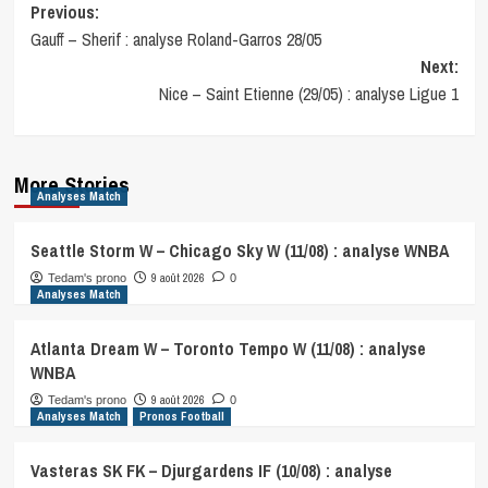
Post
Previous:
Gauff – Sherif : analyse Roland-Garros 28/05
navigation
Next:
Nice – Saint Etienne (29/05) : analyse Ligue 1
More Stories
Analyses Match
Seattle Storm W – Chicago Sky W (11/08) : analyse WNBA
9 août 2026
Tedam's prono
0
Analyses Match
Atlanta Dream W – Toronto Tempo W (11/08) : analyse
WNBA
9 août 2026
Tedam's prono
0
Analyses Match
Pronos Football
Vasteras SK FK – Djurgardens IF (10/08) : analyse