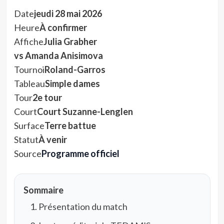
Date
jeudi 28 mai 2026
Heure
À confirmer
Affiche
Julia Grabher
vs Amanda Anisimova
Tournoi
Roland-Garros
Tableau
Simple dames
Tour
2e tour
Court
Court Suzanne-Lenglen
Surface
Terre battue
Statut
À venir
Source
Programme officiel
Sommaire
Présentation du match