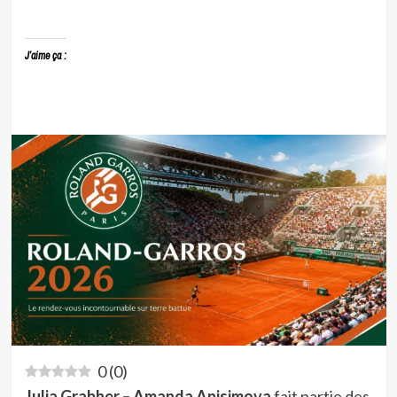
J’aime ça :
0
(
0
)
Julia Grabher – Amanda Anisimova
fait partie des