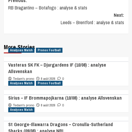
Post
Previous:
RB Bragantino – Botafogo : analyse & stats
navigation
Next:
Leeds – Brentford : analyse & stats
More Stories
Analyses Match
Pronos Football
Vasteras SK FK – Djurgardens IF (10/08) : analyse
Allsvenskan
8 août 2026
Tedam's prono
0
Analyses Match
Pronos Football
Sirius – IF Brommapojkarna (10/08) : analyse Allsvenskan
8 août 2026
Tedam's prono
0
Analyses Match
St George-Illawarra Dragons – Cronulla-Sutherland
Sharks (09/08) : analyse NRL