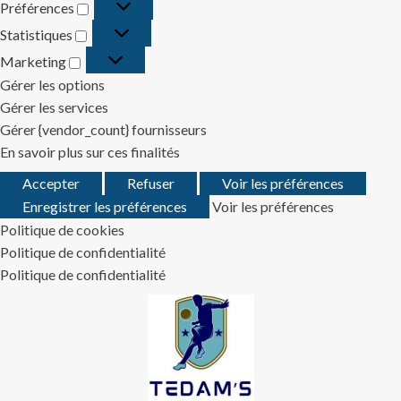
Préférences
Préférences
Statistiques
Statistiques
Marketing
Marketing
Gérer les options
Gérer les services
Gérer {vendor_count} fournisseurs
En savoir plus sur ces finalités
Accepter
Refuser
Voir les préférences
Enregistrer les préférences
Voir les préférences
Politique de cookies
Politique de confidentialité
Politique de confidentialité
Skip
to
content