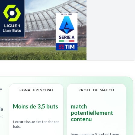
–
SIGNAL PRINCIPAL
PROFIL DU MATCH
Moins de 3,5 buts
match
la
potentiellement
 :
contenu
Lecture issue des tendances
buts.
léger avantage Standard Liege