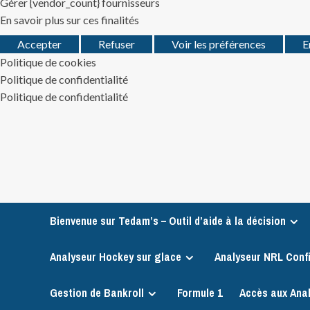
Gérer {vendor_count} fournisseurs
En savoir plus sur ces finalités
Accepter
Refuser
Voir les préférences
E
Politique de cookies
Politique de confidentialité
Politique de confidentialité
Skip
to
content
Bienvenue sur Tedam’s – Outil d’aide à la décision
Analyseur Hockey sur glace
Analyseur NRL Conf
Gestion de Bankroll
Formule 1
Accès aux Ana