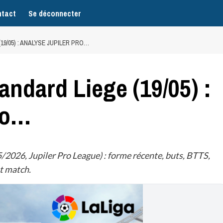
tact
Se déconnecter
9/05) : ANALYSE JUPILER PRO…
andard Liege (19/05) :
ro…
2026, Jupiler Pro League) : forme récente, buts, BTTS,
t match.