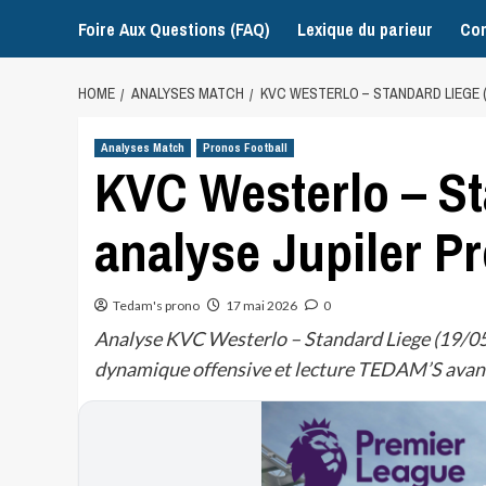
Foire Aux Questions (FAQ)
Lexique du parieur
Con
HOME
ANALYSES MATCH
KVC WESTERLO – STANDARD LIEGE (1
Analyses Match
Pronos Football
KVC Westerlo – St
analyse Jupiler P
Tedam's prono
17 mai 2026
0
Analyse KVC Westerlo – Standard Liege (19/05/
dynamique offensive et lecture TEDAM’S avan