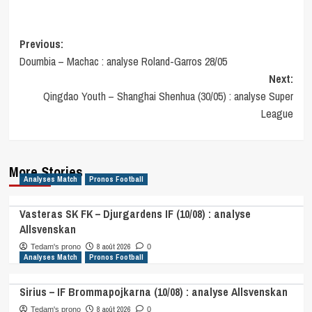
Post
Previous:
Doumbia – Machac : analyse Roland-Garros 28/05
navigation
Next:
Qingdao Youth – Shanghai Shenhua (30/05) : analyse Super
League
More Stories
Analyses Match
Pronos Football
Vasteras SK FK – Djurgardens IF (10/08) : analyse
Allsvenskan
8 août 2026
Tedam's prono
0
Analyses Match
Pronos Football
Sirius – IF Brommapojkarna (10/08) : analyse Allsvenskan
8 août 2026
Tedam's prono
0