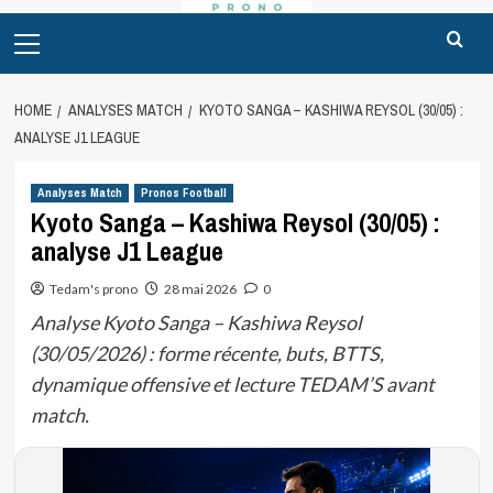
Primary
Menu
HOME
ANALYSES MATCH
KYOTO SANGA – KASHIWA REYSOL (30/05) :
ANALYSE J1 LEAGUE
Analyses Match
Pronos Football
Kyoto Sanga – Kashiwa Reysol (30/05) :
analyse J1 League
Tedam's prono
28 mai 2026
0
Analyse Kyoto Sanga – Kashiwa Reysol
(30/05/2026) : forme récente, buts, BTTS,
dynamique offensive et lecture TEDAM’S avant
match.