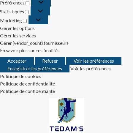
Préférences
Préférences
Statistiques
Statistiques
Marketing
Marketing
Gérer les options
Gérer les services
Gérer {vendor_count} fournisseurs
En savoir plus sur ces finalités
Accepter
Refuser
Voir les préférences
Enregistrer les préférences
Voir les préférences
Politique de cookies
Politique de confidentialité
Politique de confidentialité
Skip
to
content