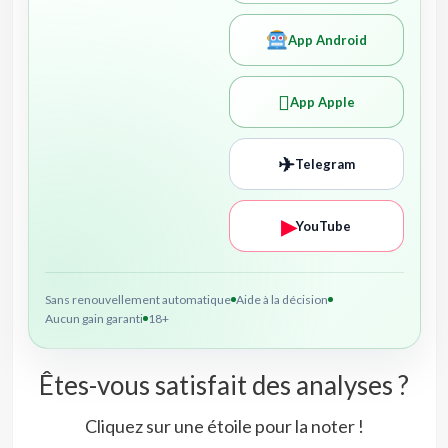
App Android

App Apple
✈
Telegram
▶
YouTube
Sans renouvellement automatique
Aide à la décision
Aucun gain garanti
18+
Êtes-vous satisfait des analyses ?
Cliquez sur une étoile pour la noter !