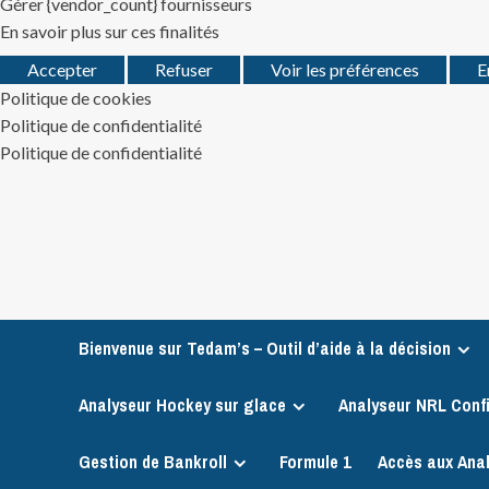
Gérer {vendor_count} fournisseurs
En savoir plus sur ces finalités
Accepter
Refuser
Voir les préférences
E
Politique de cookies
Politique de confidentialité
Politique de confidentialité
Skip
to
content
Bienvenue sur Tedam’s – Outil d’aide à la décision
Analyseur Hockey sur glace
Analyseur NRL Conf
Gestion de Bankroll
Formule 1
Accès aux Ana