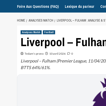
Foire Aux Questions (FAQ)
Lexique du parieur
Con
HOME
ANALYSES MATCH
LIVERPOOL – FULHAM : ANALYSE & 
Analyses Match
Football
Liverpool – Fulham
Tedam's prono
10 avril 2026
0
Liverpool – Fulham (Premier League, 11/04/2026
BTTS 64%/61%.