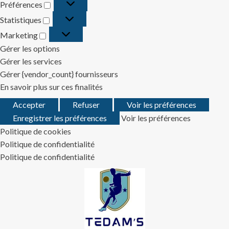
Préférences
Préférences
Statistiques
Statistiques
Marketing
Marketing
Gérer les options
Gérer les services
Gérer {vendor_count} fournisseurs
En savoir plus sur ces finalités
Accepter
Refuser
Voir les préférences
Enregistrer les préférences
Voir les préférences
Politique de cookies
Politique de confidentialité
Politique de confidentialité
Skip
to
content