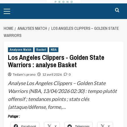
Primary
Menu
HOME
ANALYSES MATCH
LOS ANGELES CLIPPERS – GOLDEN STATE
WARRIORS
Analyses Match
Basket
NBA
Los Angeles Clippers - Golden State
Warriors : analyse Basket
Tedam's prono
12 avril 2026
0
Analyse Los Angeles Clippers – Golden State
Warriors (NBA, 13/04/2026 02:30) : tempo plutôt
offensif ; tendances points ; stats clés
(attaque/défense, forme,…
Partager :
Facebook
X
Telegram
X