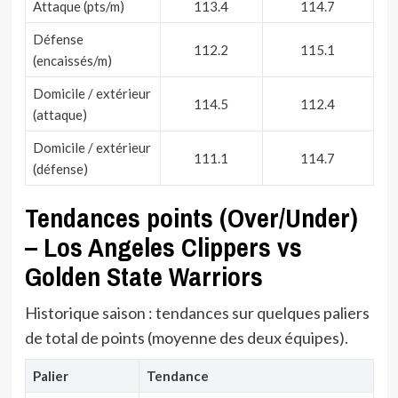
Attaque (pts/m)
113.4
114.7
Défense
112.2
115.1
(encaissés/m)
Domicile / extérieur
114.5
112.4
(attaque)
Domicile / extérieur
111.1
114.7
(défense)
Tendances points (Over/Under)
– Los Angeles Clippers vs
Golden State Warriors
Historique saison : tendances sur quelques paliers
de total de points (moyenne des deux équipes).
Palier
Tendance