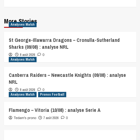
More Stories
Analyses Match
St George-Illawarra Dragons – Cronulla-Sutherland
Sharks (09/08) : analyse NRL
8 août 2026
0
Analyses Match
Canberra Raiders – Newcastle Knights (09/08) : analyse
NRL
8 août 2026
0
Analyses Match
Pronos Football
Flamengo – Vitoria (10/08) : analyse Serie A
7 août 2026
Tedam's prono
0