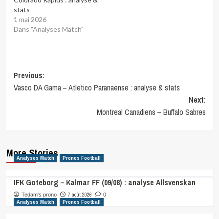
stats
1 mai 2026
Dans "Analyses Match"
Post
Previous:
Vasco DA Gama – Atletico Paranaense : analyse & stats
navigation
Next:
Montreal Canadiens – Buffalo Sabres
More Stories
Analyses Match
Pronos Football
IFK Goteborg – Kalmar FF (09/08) : analyse Allsvenskan
7 août 2026
Tedam's prono
0
Analyses Match
Pronos Football