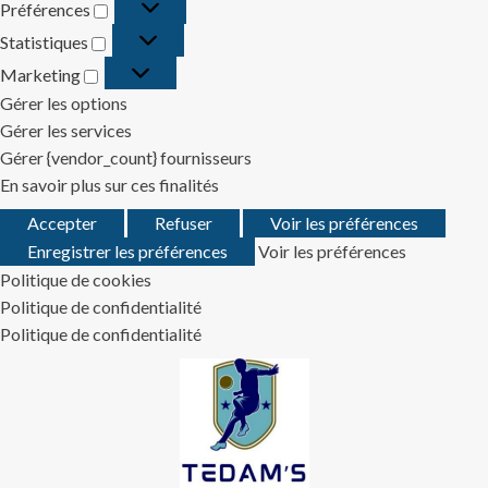
Préférences
Préférences
Statistiques
Statistiques
Marketing
Marketing
Gérer les options
Gérer les services
Gérer {vendor_count} fournisseurs
En savoir plus sur ces finalités
Accepter
Refuser
Voir les préférences
Enregistrer les préférences
Voir les préférences
Politique de cookies
Politique de confidentialité
Politique de confidentialité
Skip
to
content