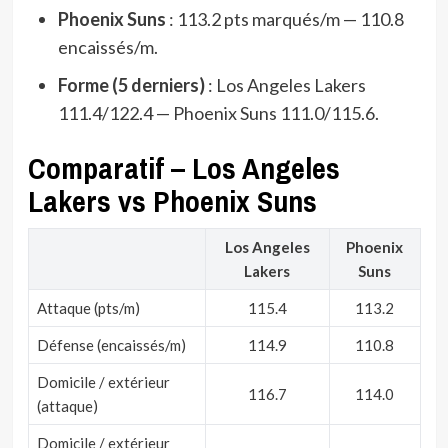
Phoenix Suns
: 113.2 pts marqués/m — 110.8
encaissés/m.
Forme (5 derniers)
: Los Angeles Lakers
111.4/122.4 — Phoenix Suns 111.0/115.6.
Comparatif – Los Angeles
Lakers vs Phoenix Suns
Los Angeles
Phoenix
Lakers
Suns
Attaque (pts/m)
115.4
113.2
Défense (encaissés/m)
114.9
110.8
Domicile / extérieur
116.7
114.0
(attaque)
Domicile / extérieur