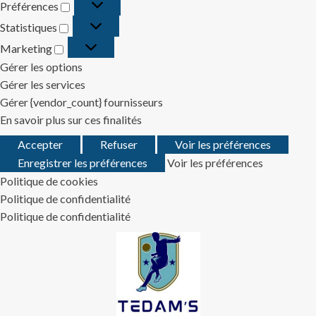
Préférences
Préférences
Statistiques
Statistiques
Marketing
Marketing
Gérer les options
Gérer les services
Gérer {vendor_count} fournisseurs
En savoir plus sur ces finalités
Accepter
Refuser
Voir les préférences
Enregistrer les préférences
Voir les préférences
Politique de cookies
Politique de confidentialité
Politique de confidentialité
Skip
to
content