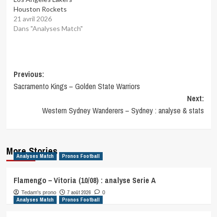
Houston Rockets
21 avril 2026
Dans "Analyses Match"
Post
Previous:
Sacramento Kings – Golden State Warriors
navigation
Next:
Western Sydney Wanderers – Sydney : analyse & stats
More Stories
Analyses Match
Pronos Football
Flamengo – Vitoria (10/08) : analyse Serie A
7 août 2026
Tedam's prono
0
Analyses Match
Pronos Football