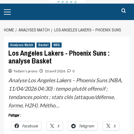
Primary
Menu
HOME
ANALYSES MATCH
LOS ANGELES LAKERS – PHOENIX SUNS
Analyses Match
Basket
NBA
Los Angeles Lakers - Phoenix Suns :
analyse Basket
Tedam's prono
10 avril 2026
0
Analyse Los Angeles Lakers – Phoenix Suns (NBA,
11/04/2026 04:30) : tempo plutôt offensif ;
tendances points ; stats clés (attaque/défense,
forme, H2H). Métho…
Partager :
Facebook
X
Telegram
X