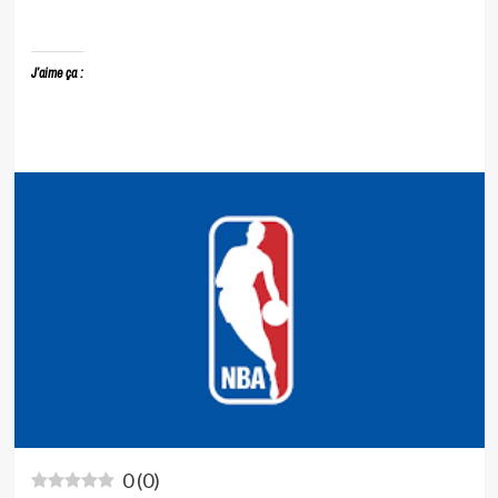
J’aime ça :
0
(
0
)