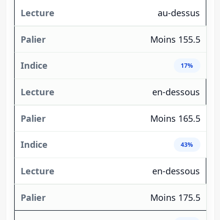
au-dessus
Moins 155.5
17%
en-dessous
Moins 165.5
43%
en-dessous
Moins 175.5