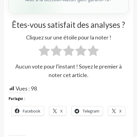
Êtes-vous satisfait des analyses ?
Cliquez sur une étoile pour la noter !
Aucun vote pour l'instant ! Soyez le premier à
noter cet article.
Vues :
98
Partager :
Facebook
X
Telegram
X