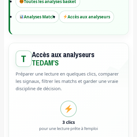
Toutes les analyses basket
Analyses Match
Accès aux analyseurs
Accès aux analyseurs
T
TEDAM’S
Préparer une lecture en quelques clics, comparer
les signaux, filtrer les matchs et garder une vraie
discipline de décision.
3 clics
pour une lecture prête à l’emploi