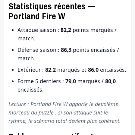
Statistiques récentes —
Portland Fire W
Attaque saison :
82,2
points marqués /
match.
Défense saison :
86,3
points encaissés /
match.
Extérieur :
82,2
marqués et
86,0
encaissés.
Forme 5 derniers :
79,0
marqués /
80,0
encaissés.
Lecture : Portland Fire W apporte le deuxième
morceau du puzzle : si son attaque suit le
rythme, le scénario total devient plus cohérent.