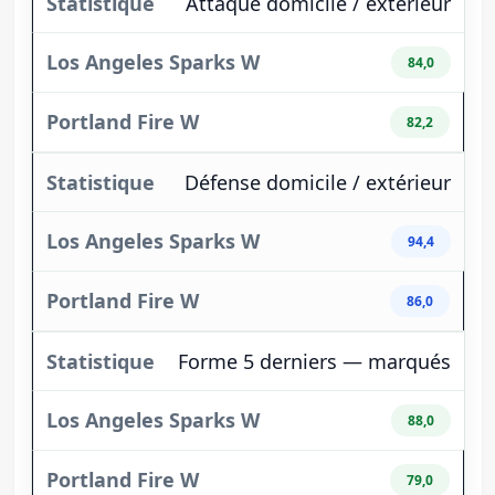
Attaque domicile / extérieur
84,0
82,2
Défense domicile / extérieur
94,4
86,0
Forme 5 derniers — marqués
88,0
79,0