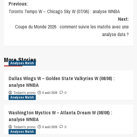
Post
Previous:
Toronto Tempo W – Chicago Sky W (07/06) : analyse WNBA
navigation
Next:
Coupe du Monde 2026 : comment suivre les matchs avec une
analyse data ?
More Stories
Analyses Match
Dallas Wings W – Golden State Valkyries W (08/08) :
analyse WNBA
6 août 2026
Tedam's prono
0
Analyses Match
Washington Mystics W – Atlanta Dream W (08/08) :
analyse WNBA
6 août 2026
Tedam's prono
0
Analyses Match