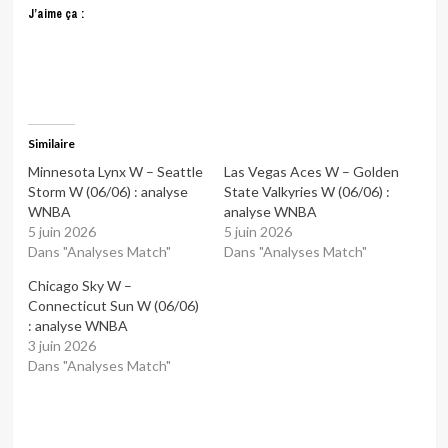
J’aime ça :
Similaire
Minnesota Lynx W – Seattle
Las Vegas Aces W – Golden
Storm W (06/06) : analyse
State Valkyries W (06/06) :
WNBA
analyse WNBA
5 juin 2026
5 juin 2026
Dans "Analyses Match"
Dans "Analyses Match"
Chicago Sky W –
Connecticut Sun W (06/06)
: analyse WNBA
3 juin 2026
Dans "Analyses Match"