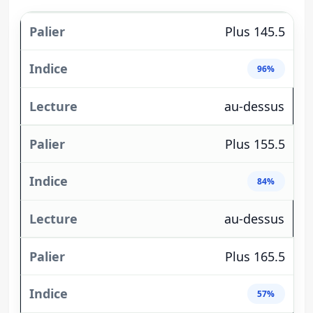
Plus 145.5
96%
au-dessus
Plus 155.5
84%
au-dessus
Plus 165.5
57%