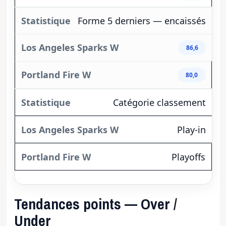
Forme 5 derniers — encaissés
86,6
80,0
Catégorie classement
Play-in
Playoffs
Tendances points — Over /
Under