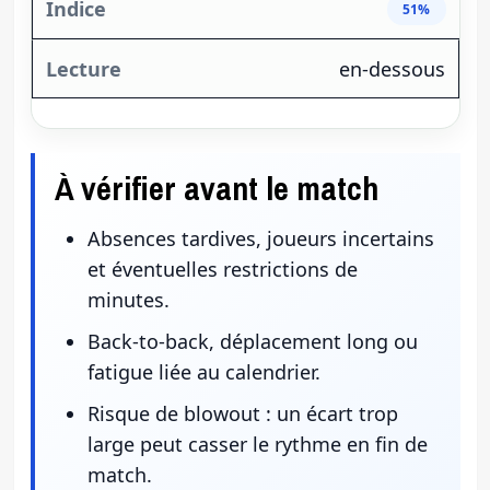
51%
en-dessous
À vérifier avant le match
Absences tardives, joueurs incertains
et éventuelles restrictions de
minutes.
Back-to-back, déplacement long ou
fatigue liée au calendrier.
Risque de blowout : un écart trop
large peut casser le rythme en fin de
match.