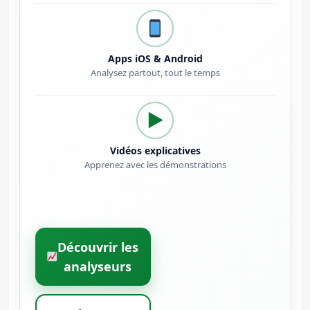
Apps iOS & Android
Analysez partout, tout le temps
▶
Vidéos explicatives
Apprenez avec les démonstrations
Découvrir les
analyseurs