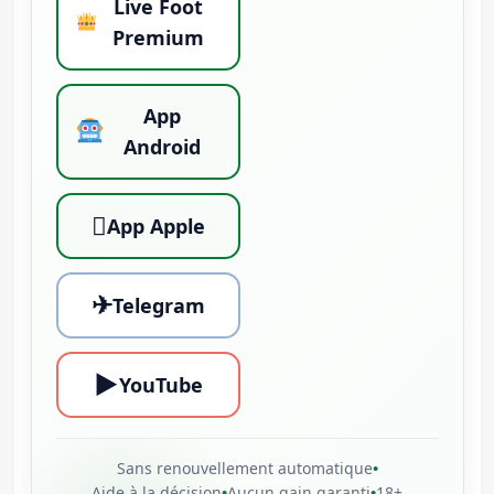
Live Foot
Premium
App
Android

App Apple
✈
Telegram
▶
YouTube
Sans renouvellement automatique
•
Aide à la décision
•
Aucun gain garanti
•
18+