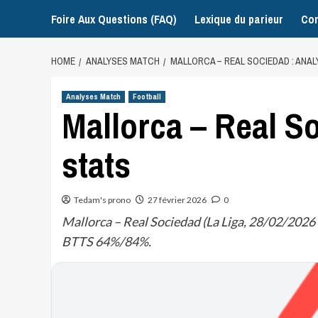
Foire Aux Questions (FAQ)
Lexique du parieur
Con
HOME
ANALYSES MATCH
MALLORCA – REAL SOCIEDAD : ANAL
Analyses Match
Football
Mallorca – Real S
stats
Tedam's prono
27 février 2026
0
Mallorca – Real Sociedad (La Liga, 28/02/2026 1
BTTS 64%/84%.