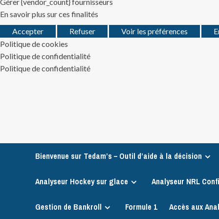
Gérer {vendor_count} fournisseurs
En savoir plus sur ces finalités
Accepter
Refuser
Voir les préférences
E
Politique de cookies
Politique de confidentialité
Politique de confidentialité
Skip
to
content
Bienvenue sur Tedam’s – Outil d’aide à la décision
Analyseur Hockey sur glace
Analyseur NRL Conf
Gestion de Bankroll
Formule 1
Accès aux Ana