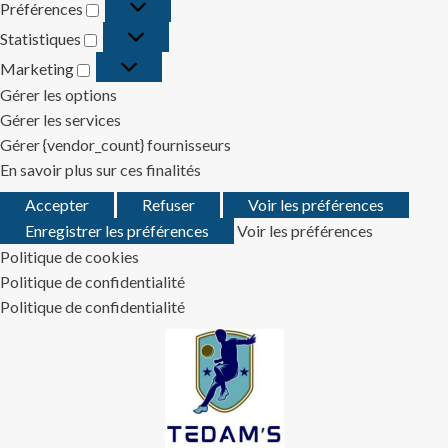
Préférences
Préférences
Statistiques
Statistiques
Marketing
Marketing
Gérer les options
Gérer les services
Gérer {vendor_count} fournisseurs
En savoir plus sur ces finalités
Accepter
Refuser
Voir les préférences
Enregistrer les préférences
Voir les préférences
Politique de cookies
Politique de confidentialité
Politique de confidentialité
Skip
to
content