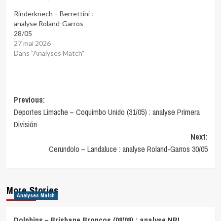
Rinderknech – Berrettini :
analyse Roland-Garros
28/05
27 mai 2026
Dans "Analyses Match"
Post
Previous:
Deportes Limache – Coquimbo Unido (31/05) : analyse Primera
navigation
División
Next:
Cerundolo – Landaluce : analyse Roland-Garros 30/05
More Stories
Analyses Match
Dolphins – Brisbane Broncos (08/08) : analyse NRL