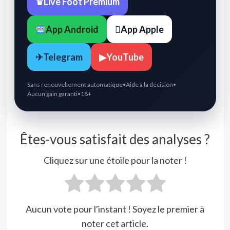
♛
Live Foot Premium
App Android

App Apple
✈
Telegram
▶
YouTube
Sans renouvellement automatique
•
Aide à la décision
•
Aucun gain garanti
•
18+
Êtes-vous satisfait des analyses ?
Cliquez sur une étoile pour la noter !
Aucun vote pour l'instant ! Soyez le premier à
noter cet article.