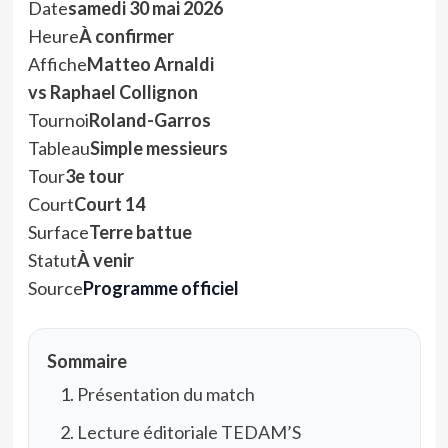
Date
samedi 30 mai 2026
Heure
À confirmer
Affiche
Matteo Arnaldi
vs Raphael Collignon
Tournoi
Roland-Garros
Tableau
Simple messieurs
Tour
3e tour
Court
Court 14
Surface
Terre battue
Statut
À venir
Source
Programme officiel
Sommaire
Présentation du match
Lecture éditoriale TEDAM’S