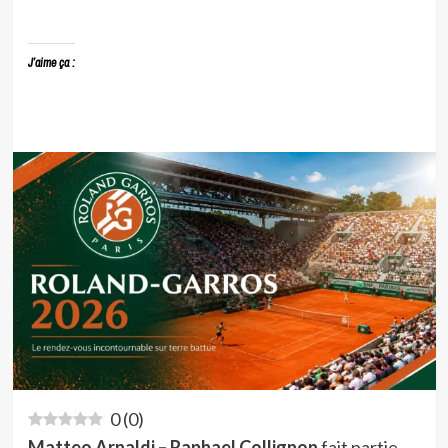
J’aime ça :
0
(
0
)
Matteo Arnaldi – Raphael Collignon
fait partie