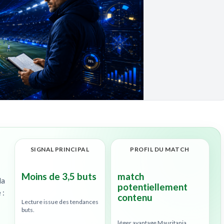
SIGNAL PRINCIPAL
PROFIL DU MATCH
Moins de 3,5 buts
match
la
potentiellement
 :
contenu
Lecture issue des tendances
buts.
léger avantage Mauritania