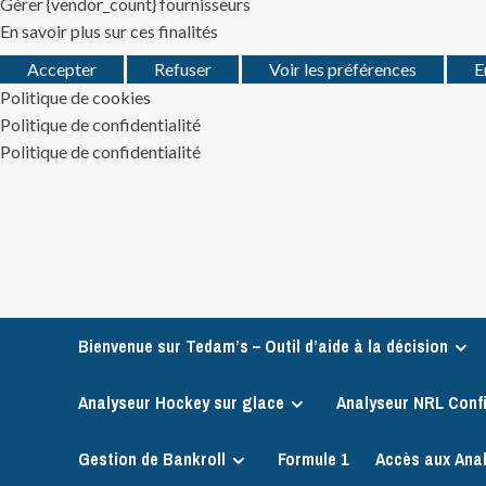
Gérer {vendor_count} fournisseurs
En savoir plus sur ces finalités
Accepter
Refuser
Voir les préférences
E
Politique de cookies
Politique de confidentialité
Politique de confidentialité
Skip
to
content
Bienvenue sur Tedam’s – Outil d’aide à la décision
Analyseur Hockey sur glace
Analyseur NRL Conf
Gestion de Bankroll
Formule 1
Accès aux Ana