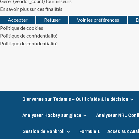
Gérer {vendor_count} fournisseurs
En savoir plus sur ces finalités
Accepter
Refuser
Voir les préférences
E
Politique de cookies
Politique de confidentialité
Politique de confidentialité
Skip
to
content
Bienvenue sur Tedam’s – Outil d’aide à la décision
Analyseur Hockey sur glace
Analyseur NRL Conf
Gestion de Bankroll
Formule 1
Accès aux Ana