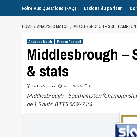
Foire Aux Questions (FAQ)
Lexique du parieur
Con
HOME
ANALYSES MATCH
MIDDLESBROUGH – SOUTHAMPTON :
Analyses Match
Pronos Football
Middlesbrough – 
& stats
Tedam's prono
8 mai 2026
0
Middlesbrough – Southampton (Championship, 0
de 1,5 buts. BTTS 56%/71%.