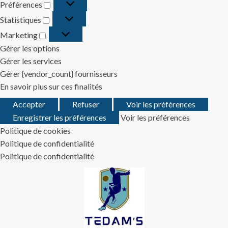
Préférences
Préférences
Statistiques
Statistiques
Marketing
Marketing
Gérer les options
Gérer les services
Gérer {vendor_count} fournisseurs
En savoir plus sur ces finalités
Accepter
Refuser
Voir les préférences
Enregistrer les préférences
Voir les préférences
Politique de cookies
Politique de confidentialité
Politique de confidentialité
Skip
to
content