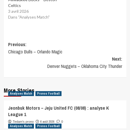
Celtics
3 avril 2026
Dans "Analyses Match"
Post
Previous:
Chicago Bulls – Orlando Magic
navigation
Next:
Denver Nuggets – Oklahoma City Thunder
More Stories
Analyses Match
Pronos Football
Jeonbuk Motors – Jeju United FC (08/08) : analyse K
League 1
6 août 2026
Tedam's prono
0
Analyses Match
Pronos Football