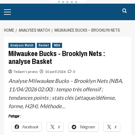
Primary
Menu
HOME
ANALYSES MATCH
MILWAUKEE BUCKS – BROOKLYN NETS
Analyses Match
Basket
NBA
Milwaukee Bucks - Brooklyn Nets :
analyse Basket
Tedam's prono
10 avril 2026
0
Analyse Milwaukee Bucks – Brooklyn Nets (NBA,
11/04/2026 02:00) : tempo très offensif ;
tendances points ; stats clés (attaque/défense,
forme, H2H). Méthode…
Partager :
Facebook
X
Telegram
X