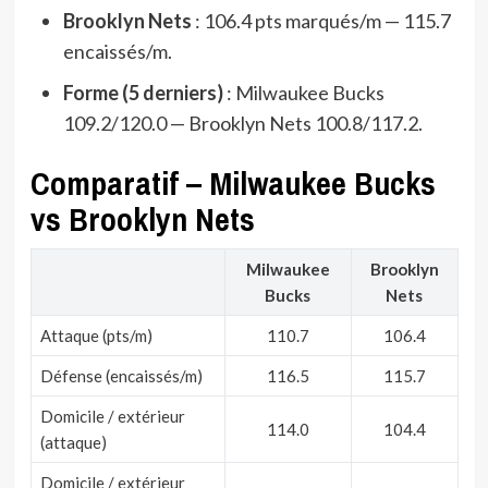
Brooklyn Nets
: 106.4 pts marqués/m — 115.7
encaissés/m.
Forme (5 derniers)
: Milwaukee Bucks
109.2/120.0 — Brooklyn Nets 100.8/117.2.
Comparatif – Milwaukee Bucks
vs Brooklyn Nets
Milwaukee
Brooklyn
Bucks
Nets
Attaque (pts/m)
110.7
106.4
Défense (encaissés/m)
116.5
115.7
Domicile / extérieur
114.0
104.4
(attaque)
Domicile / extérieur