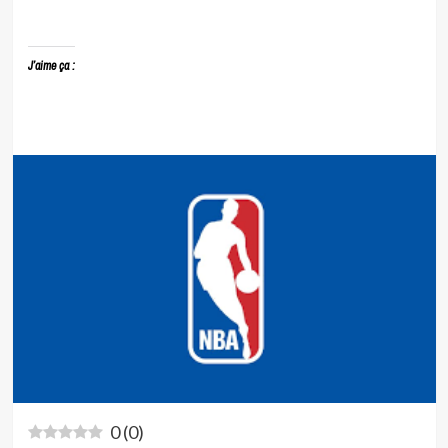
J’aime ça :
0
(
0
)