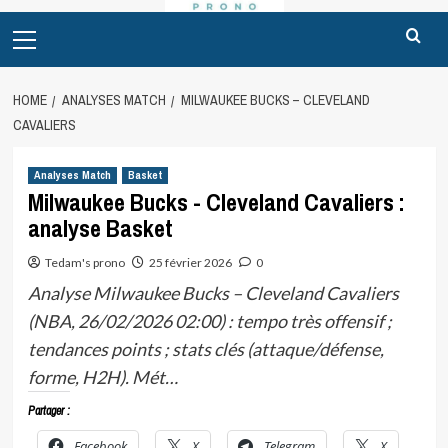
Primary
Menu
HOME
ANALYSES MATCH
MILWAUKEE BUCKS – CLEVELAND
CAVALIERS
Analyses Match
Basket
Milwaukee Bucks - Cleveland Cavaliers :
analyse Basket
Tedam's prono
25 février 2026
0
Analyse Milwaukee Bucks – Cleveland Cavaliers
(NBA, 26/02/2026 02:00) : tempo très offensif ;
tendances points ; stats clés (attaque/défense,
forme, H2H). Mét…
Partager :
Facebook
X
Telegram
X