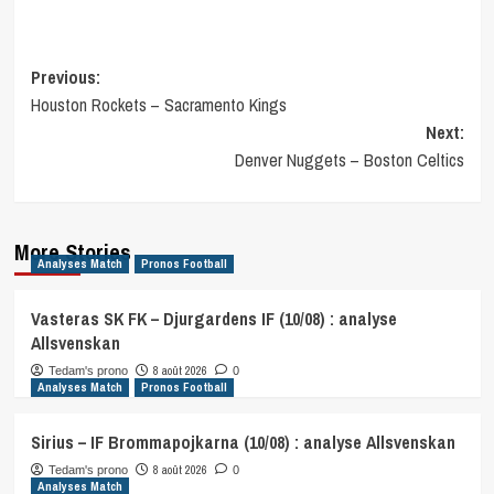
Post
Previous:
Houston Rockets – Sacramento Kings
navigation
Next:
Denver Nuggets – Boston Celtics
More Stories
Analyses Match
Pronos Football
Vasteras SK FK – Djurgardens IF (10/08) : analyse
Allsvenskan
8 août 2026
Tedam's prono
0
Analyses Match
Pronos Football
Sirius – IF Brommapojkarna (10/08) : analyse Allsvenskan
8 août 2026
Tedam's prono
0
Analyses Match