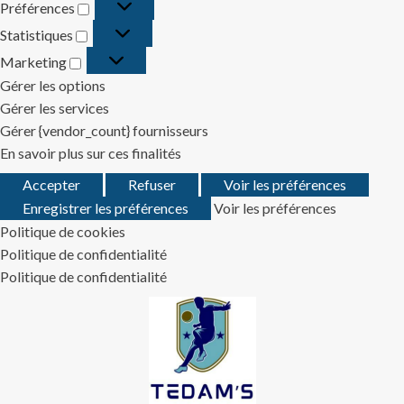
Préférences
Préférences
Statistiques
Statistiques
Marketing
Marketing
Gérer les options
Gérer les services
Gérer {vendor_count} fournisseurs
En savoir plus sur ces finalités
Accepter
Refuser
Voir les préférences
Enregistrer les préférences
Voir les préférences
Politique de cookies
Politique de confidentialité
Politique de confidentialité
Skip
to
content