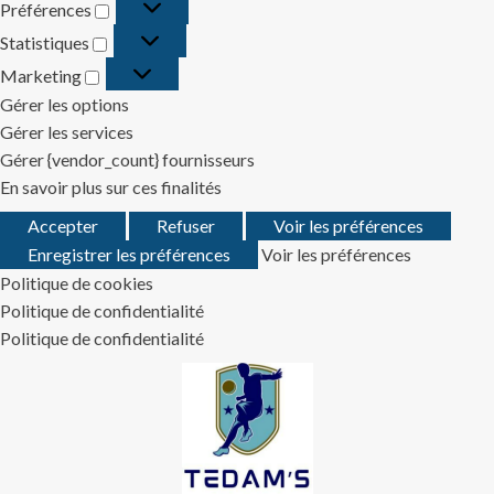
Préférences
Préférences
Statistiques
Statistiques
Marketing
Marketing
Gérer les options
Gérer les services
Gérer {vendor_count} fournisseurs
En savoir plus sur ces finalités
Accepter
Refuser
Voir les préférences
Enregistrer les préférences
Voir les préférences
Politique de cookies
Politique de confidentialité
Politique de confidentialité
Skip
to
content