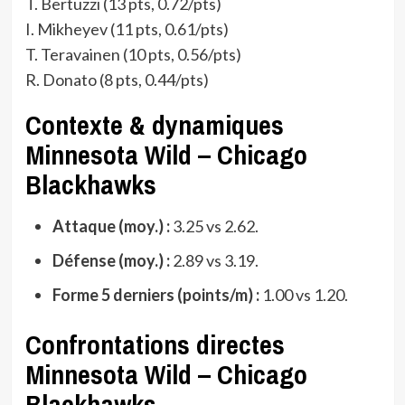
T. Bertuzzi (13 pts, 0.72/pts)
I. Mikheyev (11 pts, 0.61/pts)
T. Teravainen (10 pts, 0.56/pts)
R. Donato (8 pts, 0.44/pts)
Contexte & dynamiques
Minnesota Wild – Chicago
Blackhawks
Attaque (moy.) :
3.25 vs 2.62.
Défense (moy.) :
2.89 vs 3.19.
Forme 5 derniers (points/m) :
1.00 vs 1.20.
Confrontations directes
Minnesota Wild – Chicago
Blackhawks