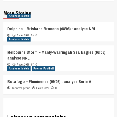
More Stories
Analyses Match
Dolphins – Brisbane Broncos (08/08) : analyse NRL
7 août 2026
0
Analyses Match
Melbourne Storm – Manly-Warringah Sea Eagles (08/08) :
analyse NRL
7 août 2026
0
Analyses Match
Pronos Football
Botafogo – Fluminense (09/08) : analyse Serie A
6 août 2026
Tedam's prono
0