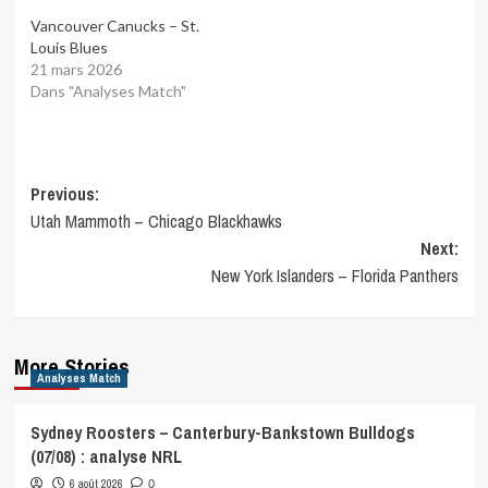
Vancouver Canucks – St.
Louis Blues
21 mars 2026
Dans "Analyses Match"
Post
Previous:
Utah Mammoth – Chicago Blackhawks
navigation
Next:
New York Islanders – Florida Panthers
More Stories
Analyses Match
Sydney Roosters – Canterbury-Bankstown Bulldogs
(07/08) : analyse NRL
6 août 2026
0