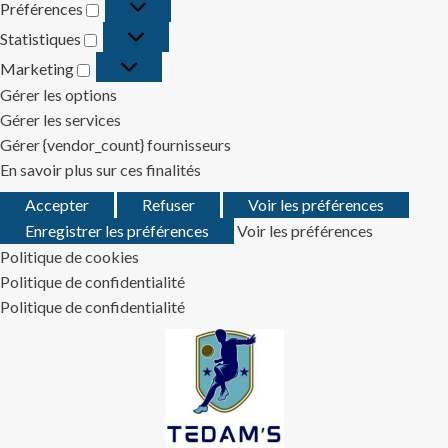
Préférences
Préférences
Statistiques
Statistiques
Marketing
Marketing
Gérer les options
Gérer les services
Gérer {vendor_count} fournisseurs
En savoir plus sur ces finalités
Accepter
Refuser
Voir les préférences
Enregistrer les préférences
Voir les préférences
Politique de cookies
Politique de confidentialité
Politique de confidentialité
Skip
to
content