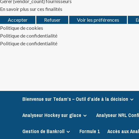
Gérer {vendor_count} fournisseurs
En savoir plus sur ces finalités
Accepter
Refuser
Voir les préférences
E
Politique de cookies
Politique de confidentialité
Politique de confidentialité
Skip
to
content
Bienvenue sur Tedam’s – Outil d’aide à la décision
Analyseur Hockey sur glace
Analyseur NRL Conf
Gestion de Bankroll
Formule 1
Accès aux Ana