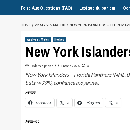
Foire Aux Questions (FAQ)
Lexique du parieur
Con
HOME
ANALYSES MATCH
NEW YORK ISLANDERS – FLORIDA P
Analyses Match
Hockey
New York Islander
Tedam's prono
1 mars 2026
0
New York Islanders – Florida Panthers (NHL, 02
buts (≈ 79%, confiance moyenne).
Partager :
Facebook
X
Telegram
X
J’aime ça :