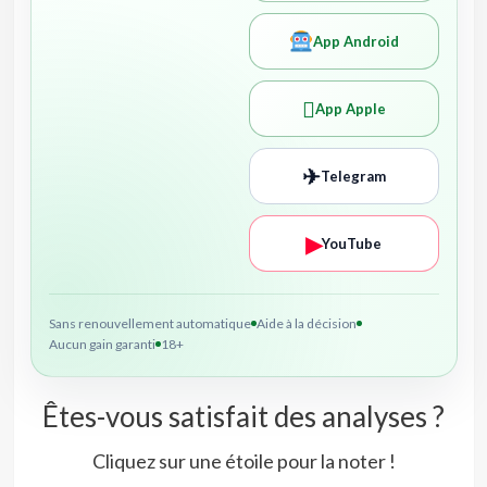
App Android

App Apple
✈
Telegram
▶
YouTube
Sans renouvellement automatique
Aide à la décision
Aucun gain garanti
18+
Êtes-vous satisfait des analyses ?
Cliquez sur une étoile pour la noter !