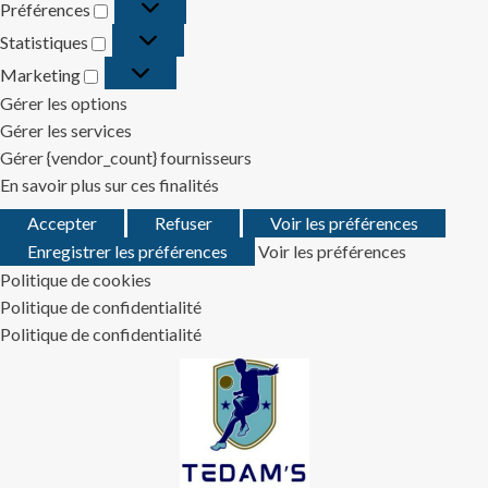
Préférences
Préférences
Statistiques
Statistiques
Marketing
Marketing
Gérer les options
Gérer les services
Gérer {vendor_count} fournisseurs
En savoir plus sur ces finalités
Accepter
Refuser
Voir les préférences
Enregistrer les préférences
Voir les préférences
Politique de cookies
Politique de confidentialité
Politique de confidentialité
Skip
to
content