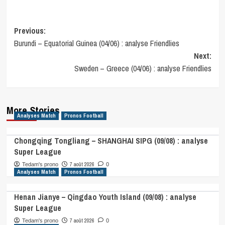
Post
Previous:
Burundi – Equatorial Guinea (04/06) : analyse Friendlies
navigation
Next:
Sweden – Greece (04/06) : analyse Friendlies
More Stories
Analyses Match
Pronos Football
Chongqing Tongliang – SHANGHAI SIPG (09/08) : analyse
Super League
7 août 2026
Tedam's prono
0
Analyses Match
Pronos Football
Henan Jianye – Qingdao Youth Island (09/08) : analyse
Super League
7 août 2026
Tedam's prono
0