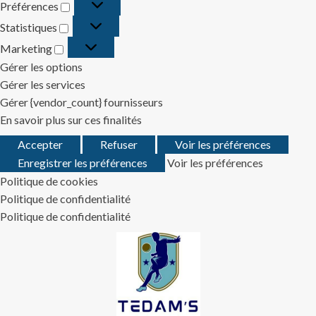
Préférences
Préférences
Statistiques
Statistiques
Marketing
Marketing
Gérer les options
Gérer les services
Gérer {vendor_count} fournisseurs
En savoir plus sur ces finalités
Accepter
Refuser
Voir les préférences
Enregistrer les préférences
Voir les préférences
Politique de cookies
Politique de confidentialité
Politique de confidentialité
Skip
to
content