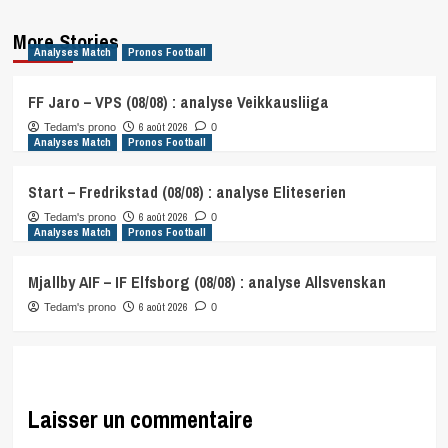
More Stories
Analyses Match
Pronos Football
FF Jaro – VPS (08/08) : analyse Veikkausliiga
6 août 2026
Tedam's prono
0
Analyses Match
Pronos Football
Start – Fredrikstad (08/08) : analyse Eliteserien
6 août 2026
Tedam's prono
0
Analyses Match
Pronos Football
Mjallby AIF – IF Elfsborg (08/08) : analyse Allsvenskan
6 août 2026
Tedam's prono
0
Laisser un commentaire