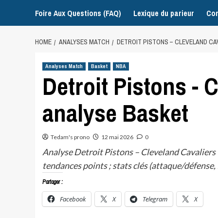
Foire Aux Questions (FAQ)
Lexique du parieur
Con
HOME
ANALYSES MATCH
DETROIT PISTONS – CLEVELAND CA
Analyses Match
Basket
NBA
Detroit Pistons - 
analyse Basket
Tedam's prono
12 mai 2026
0
Analyse Detroit Pistons – Cleveland Cavaliers 
tendances points ; stats clés (attaque/défense
Partager :
Facebook
X
Telegram
X