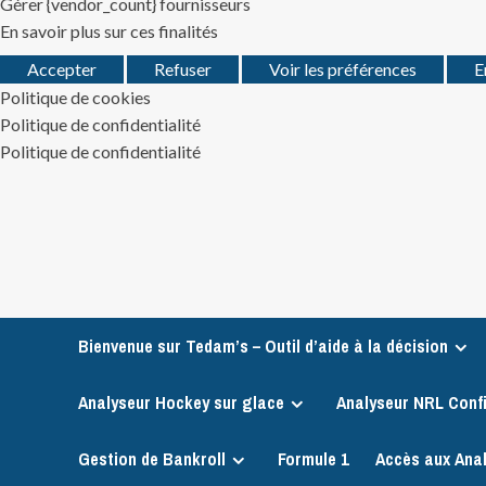
Gérer {vendor_count} fournisseurs
En savoir plus sur ces finalités
Accepter
Refuser
Voir les préférences
E
Politique de cookies
Politique de confidentialité
Politique de confidentialité
Skip
to
content
Bienvenue sur Tedam’s – Outil d’aide à la décision
Analyseur Hockey sur glace
Analyseur NRL Conf
Gestion de Bankroll
Formule 1
Accès aux Ana